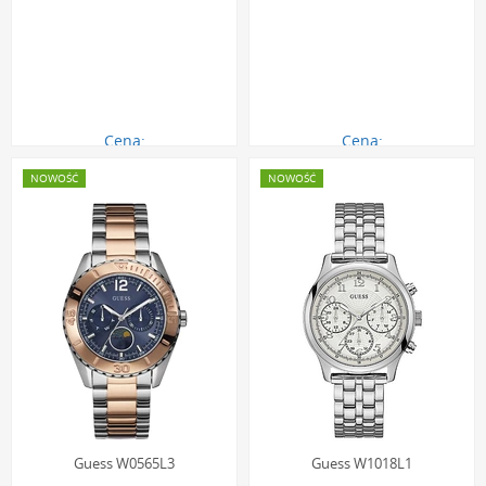
Cena:
Cena:
494.00 zł
189.00 zł
NOWOŚĆ
NOWOŚĆ
Guess W0565L3
Guess W1018L1