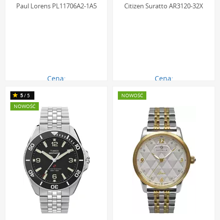
Paul Lorens PL11706A2-1A5
Citizen Suratto AR3120-32X
Cena:
Cena:
229.00 zł
1233.00 zł
5
/5
NOWOŚĆ
NOWOŚĆ