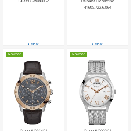
Guess GW0800G2
Delbana Fiorentino
41605.722.6.064
Cena:
Cena:
1896.00 zł
4199.00 zł
NOWOŚĆ
NOWOŚĆ