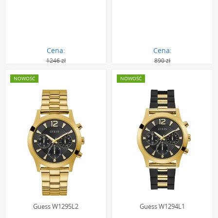
Cena:
Cena:
1246 zł
890 zł
1143.00 zł
816.00 zł
NOWOŚĆ
NOWOŚĆ
Guess W1295L2
Guess W1294L1