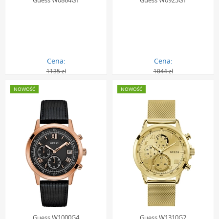
Guess W0864G1
Guess W0923G1
Cena:
Cena:
1135 zł
1044 zł
1020.00 zł
938.00 zł
NOWOŚĆ
NOWOŚĆ
Guess W1000G4
Guess W1310G2