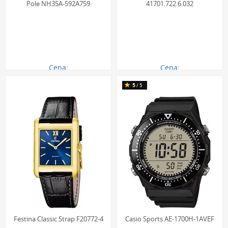
Pole NH35A-592A759
41701.722.6.032
Cena:
Cena:
1457.00 zł
4449.00 zł
5
/5
Festina Classic Strap F20772-4
Casio Sports AE-1700H-1AVEF