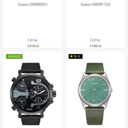
Guess GW0800G1
Guess GW0911G3
Cena:
Cena:
1316 zł
1180 zł
1184.00 zł
1061.00 zł
NOWOŚĆ
5
/5