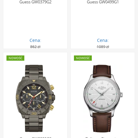
Guess GW0379G2
Guess GW0499G1
Cena:
Cena:
862 zł
1089 zł
775.00 zł
979.00 zł
NOWOŚĆ
NOWOŚĆ