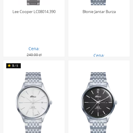
Lee Cooper LC08014.390
Błonie Jantar Burza
Cena:
240.00 zł
Cena:
151.00 zł
2490.00 zł
5
/5