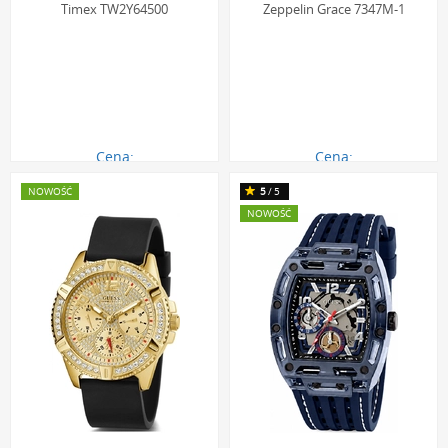
Timex TW2Y64500
Zeppelin Grace 7347M-1
Cena:
Cena:
1257.00 zł
882.00 zł
NOWOŚĆ
5
/5
NOWOŚĆ