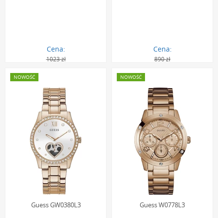
Cena:
Cena:
1023 zł
890 zł
938.00 zł
816.00 zł
NOWOŚĆ
NOWOŚĆ
Guess GW0380L3
Guess W0778L3