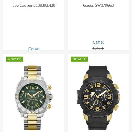
Lee Cooper LC08393.430
Guess GW0796G3
Cena:
1316 zł
Cena:
315.00 zł
1184.00 zł
NOWOŚĆ
NOWOŚĆ