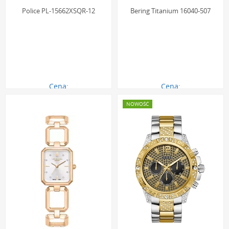
Police PL-15662XSQR-12
Bering Titanium 16040-507
Cena:
Cena:
1085.00 zł
646.00 zł
NOWOŚĆ