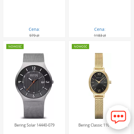
Cena:
Cena:
979 zł
1183 zł
889.00 zł
1087.00 zł
NOWOŚĆ
NOWOŚĆ
Bering Solar 14440-079
Bering Classic 11020-332