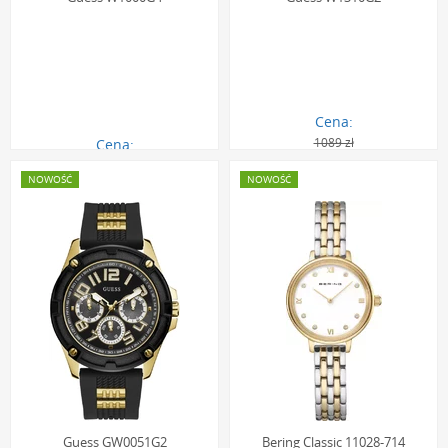
Cena:
1089 zł
Cena:
1437.00 zł
979.00 zł
NOWOŚĆ
NOWOŚĆ
Guess GW0051G2
Bering Classic 11028-714