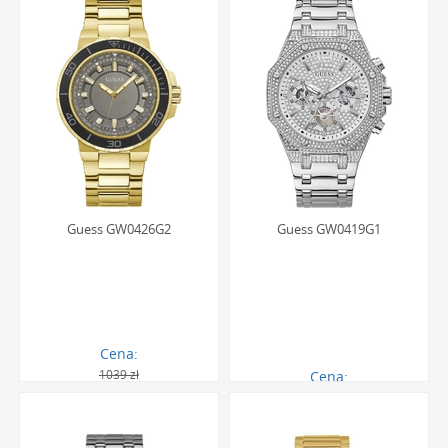
Guess GW0426G2
Guess GW0419G1
Cena:
1039 zł
Cena:
615.00 zł
1439.00 zł