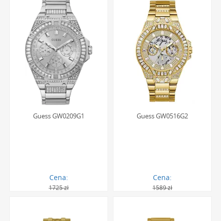
utwardzane szkło mineralne. Charakteryzuje się ono
wysoką elastycznością, co czyni je bardziej odpornym na
stłuczenia niż szkło szafirowe. Jednocześnie jego twardość
zapewnia dobrą ochronę przed zarysowaniami
powstającymi podczas standardowego, codziennego
użytkowania zegarka.
Co w praktyce oznacza wodoszczelność
na poziomie 5 ATM?
Guess GW0209G1
Guess GW0516G2
Klasa wodoszczelności 5 ATM (lub 50 metrów) oznacza, że
zegarek jest odporny na przypadkowe zachlapania podczas
mycia rąk, deszcz czy krótkotrwałe zanurzenie w wodzie.
Zegarek z taką klasą szczelności pozwala na wzięcie
prysznica. Należy jednak unikać pływania oraz nurkowania,
ponieważ dynamiczne ruchy w wodzie generują ciśnienie
Cena:
Cena:
mogące przekroczyć dopuszczalne normy dla uszczelek.
1725 zł
1589 zł
841.00 zł
1430.00 zł