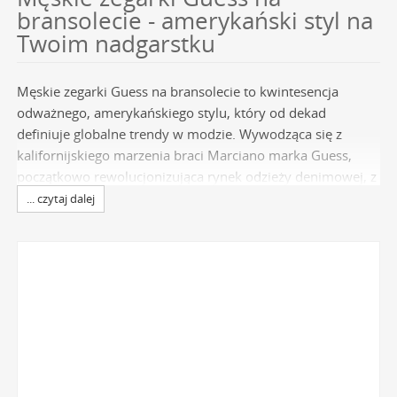
bransolecie - amerykański styl na
Twoim nadgarstku
Męskie zegarki Guess na bransolecie to kwintesencja
odważnego, amerykańskiego stylu, który od dekad
definiuje globalne trendy w modzie. Wywodząca się z
kalifornijskiego marzenia braci Marciano marka Guess,
początkowo rewolucjonizująca rynek odzieży denimowej, z
sukcesem przeniosła swoje DNA do świata akcesoriów.
... czytaj dalej
Czasomierze te nie są jedynie narzędziami do mierzenia
czasu - to wyraziste deklaracje stylu, symbolizujące
pewność siebie i nowoczesną elegancję. Każdy model na
bransolecie odzwierciedla luksusowy i dynamiczny
charakter brandu, stanowiąc idealny wybór dla mężczyzn,
którzy cenią sobie design i chcą wyróżnić się z tłumu. W
naszej ofercie znajdziesz wyłącznie oryginalne
zegarki
Guess
, które staną się kluczowym elementem Twojej
garderoby.