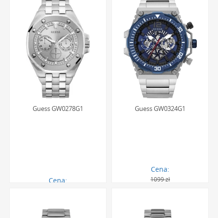
Guess GW0278G1
Guess GW0324G1
Cena:
1099 zł
Cena:
898.00 zł
556.00 zł