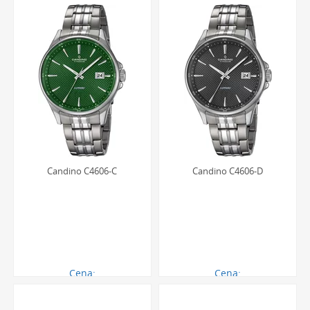
wyjątkowy dodatek do stylizacji, który podkreśla męski
charakter i przywiązanie do tradycyjnej, szwajcarskiej
jakości, będąc jednocześnie wyrazem dobrego smaku i
dbałości o detale.
Personalizacja i grawerowanie
Zegarek to znacznie więcej niż tylko urządzenie do
mierzenia czasu - to osobista pamiątka, która może
towarzyszyć przez całe życie. Aby nadać mu unikalny,
sentymentalny charakter, oferujemy możliwość wykonania
Candino C4606-C
Candino C4606-D
indywidualnego grawerunku na deklu. Umieszczenie
ważnej daty, inicjałów czy krótkiej dedykacji sprawi, że
czasomierz stanie się niepowtarzalnym prezentem na
rocznicę, urodziny czy z okazji ważnego sukcesu
zawodowego. Zachęcamy do sprawdzenia naszej oferty
grawerowania zegarków
, aby uczynić swój podarunek
Cena:
Cena:
naprawdę wyjątkowym.
902.00 zł
902.00 zł