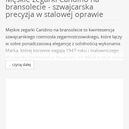
bransolecie - szwajcarska
precyzja w stalowej oprawie
Męskie zegarki Candino na bransolecie to kwintesencja
szwajcarskiego rzemiosła zegarmistrzowskiego, które łączy
w sobie ponadczasową elegancję z solidnością wykonania.
Marka, której korzenie sięgają 1947 roku i malowniczego
miasteczka Herbetswil w Szwajcarii, od dekad buduje swoją
reputację na niezawodności i dbałości o detale. Wybierając
... czytaj dalej
czasomierz z tej kategorii, inwestujesz w produkt
sygnowany prestiżowym znakiem "Swiss Made", będącym
gwarancją najwyższej jakości mechanizmów i
komponentów. To idealny wybór dla mężczyzn ceniących
klasyczny design, który doskonale komponuje się z solidną,
stalową bransoletą, tworząc niezawodny czasomierz na
każdą okazję. W naszej ofercie znajdziesz wyłącznie
oryginalne
zegarki Candino
, które stanowią synonim
trwałości i dobrego stylu.