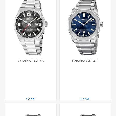
Większość męskich zegarków Candino na bransolecie
posiada klasę wodoszczelności na poziomie 5 ATM (50
metrów) lub 10 ATM (100 metrów). Wodoszczelność 5 ATM
pozwala na zachlapania i mycie rąk. Modele z oznaczeniem
10 ATM umożliwiają dodatkowo pływanie powierzchniowe
oraz kąpiel. Zawsze należy upewnić się, że koronka zegarka
jest wciśnięta przed kontaktem z wodą.
Candino C4797-5
Candino C4754-2
Cena:
Cena:
902.00 zł
1044.00 zł