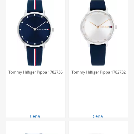
konstrukcji oraz jakość wykonania pasków, które są
miękkie i przyjemne dla skóry. Użytkowniczki doceniają
również rozpoznawalną estetykę marki, która pozwala im
podkreślić swój styl i dodać prestiżu nawet najprostszym,
codziennym stylizacjom.
Najczęściej zadawane pytania
dotyczące damskich modeli
Tommy Hilfiger
Tommy Hilfiger Pippa 1782736
Tommy Hilfiger Pippa 1782732
Jakie szkło chroni tarczę w damskich
zegarkach Tommy Hilfiger?
Większość damskich zegarków marki Tommy Hilfiger
wyposażona jest w wysokiej jakości szkło mineralne. Jest
ono cenione za swoją elastyczność, co przekłada się na
Cena:
Cena:
zwiększoną odporność na pęknięcia i stłuczenia, które
460.00 zł
460.00 zł
mogą zdarzyć się podczas codziennego użytkowania.