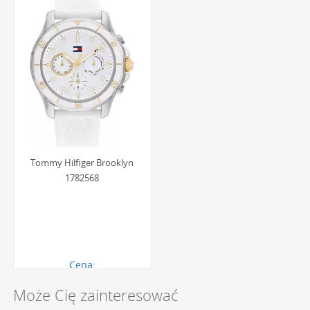
podczas mycia rąk, deszczu czy wykonywania codziennych
czynności. Pozwala to na swobodne użytkowanie zegarka
bez obaw o jego uszkodzenie.
Tommy Hilfiger Brooklyn
1782568
Cena:
690.00 zł
Może Cię zainteresować