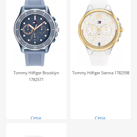
Zapewnia ono także doskonałą przejrzystość i czytelność
tarczy.
Czy paski w zegarkach damskich
Tommy Hilfiger są trwałe?
Tak, paski stosowane w zegarkach tej marki wykonane są z
wysokogatunkowych materiałów. W zależności od modelu,
są to paski z naturalnej skóry licowej, która z czasem
szlachetnie się starzeje, lub z wytrzymałych tkanin i
nowoczesnego silikonu. Przy odpowiedniej pielęgnacji
Tommy Hilfiger Brooklyn
Tommy Hilfiger Sienna 1782598
zachowują one swój wygląd i właściwości przez długi czas.
1782571
Jaki jest poziom wodoszczelności tych
zegarków i co on oznacza?
Damskie zegarki Tommy Hilfiger posiadają zazwyczaj klasę
Cena:
Cena:
wodoszczelności na poziomie 3 ATM (30 metrów) lub 5
790.00 zł
690.00 zł
ATM (50 metrów). Oznacza to, że mechanizm jest w pełni
zabezpieczony przed przypadkowymi zachlapaniami, np.