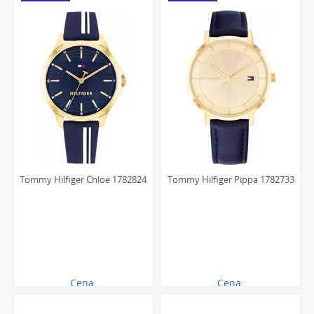
bardziej odporne na stłuczenia niż jego szafirowe
odpowiedniki, zapewniając jednocześnie doskonałą
przejrzystość i czytelność wskazań.
Komfortowe paski
: Modele z tej kategorii wyposażone
są w paski wykonane z najwyższej jakości skóry
naturalnej, miękkich tkanin lub trwałego silikonu.
Zapewniają one komfort noszenia przez cały dzień,
idealnie dopasowując się do nadgarstka i stanowiąc
kluczowy element designu.
Charakterystyczny design
: Estetyka marki jest
Tommy Hilfiger Chloe 1782824
Tommy Hilfiger Pippa 1782733
natychmiast rozpoznawalna dzięki subtelnemu
wykorzystaniu firmowych barw - granatu, bieli i
czerwieni. Logo marki często pojawia się na tarczy,
koronce lub zapięciu paska, stanowiąc dyskretny, ale
prestiżowy detal.
Funkcjonalność na co dzień
: Wiele modeli, oprócz
Cena:
Cena:
wskazywania czasu, oferuje dodatkowe funkcje, takie jak
580.00 zł
590.00 zł