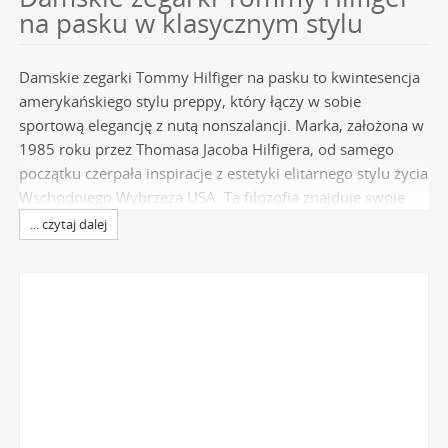
na pasku w klasycznym stylu
Damskie zegarki Tommy Hilfiger na pasku to kwintesencja
amerykańskiego stylu preppy, który łączy w sobie
sportową elegancję z nutą nonszalancji. Marka, założona w
1985 roku przez Thomasa Jacoba Hilfigera, od samego
początku czerpała inspiracje z estetyki elitarnego stylu życia
Wschodniego Wybrzeża USA. Ta filozofia znajduje swoje
odzwierciedlenie w każdym czasomierzu, który staje się nie
... czytaj dalej
tylko precyzyjnym narzędziem do mierzenia czasu, ale
przede wszystkim wyrazistym akcesorium modowym.
Wybierając damski model na pasku, decydujesz się na
ponadczasowy design, który doskonale wpisuje się w DNA
marki. Pełna oferta
zegarków Tommy Hilfiger
dostępna to
gwarancja autentyczności i dostępu do najnowszych
kolekcji prosto od producenta.
Jakość i specyfikacja w damskich