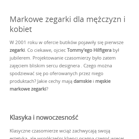
Markowe zegarki dla mężczyzn i
kobiet
W 2001 roku w ofercie butików pojawiły się pierwsze
zegarki
. Co ciekawe, ojciec
Tommy'ego Hilfigera
był
jubilerem. Projektowanie czasomierzy było zatem
zajęciem bliskim sercu designera . Czego można
spodziewać się po oferowanych przez niego
produktach? Jakie cechy mają
damskie
i
męskie
markowe zegarki
?
Klasyka i nowoczesność
Klasyczne czasomierze wciąż zachwycają swoją
estetyką, ale współcześni klienci pragną czegoś więcej.