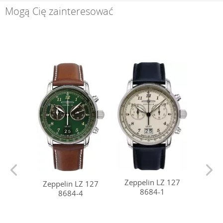
Mogą Cię zainteresować
Zeppelin LZ 127
Zeppelin LZ 127
Zepp
8684-1
8684-4