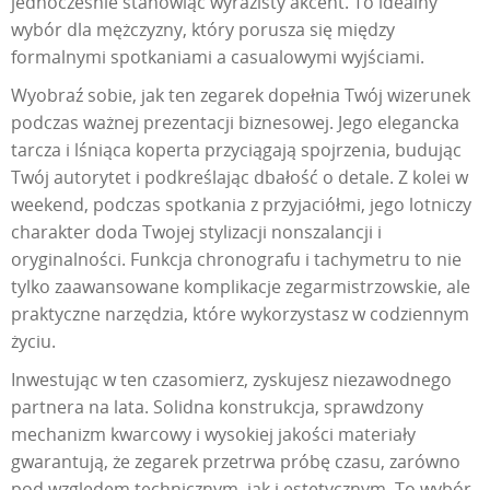
jednocześnie stanowiąc wyrazisty akcent. To idealny
wybór dla mężczyzny, który porusza się między
formalnymi spotkaniami a casualowymi wyjściami.
Wyobraź sobie, jak ten zegarek dopełnia Twój wizerunek
podczas ważnej prezentacji biznesowej. Jego elegancka
tarcza i lśniąca koperta przyciągają spojrzenia, budując
Twój autorytet i podkreślając dbałość o detale. Z kolei w
weekend, podczas spotkania z przyjaciółmi, jego lotniczy
charakter doda Twojej stylizacji nonszalancji i
oryginalności. Funkcja chronografu i tachymetru to nie
tylko zaawansowane komplikacje zegarmistrzowskie, ale
praktyczne narzędzia, które wykorzystasz w codziennym
życiu.
Inwestując w ten czasomierz, zyskujesz niezawodnego
partnera na lata. Solidna konstrukcja, sprawdzony
mechanizm kwarcowy i wysokiej jakości materiały
gwarantują, że zegarek przetrwa próbę czasu, zarówno
pod względem technicznym, jak i estetycznym. To wybór,