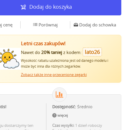
Dodaj do koszyka
j cenę
Porównaj
Dodaj do schowka
Letni czas zakupów!
lato26
Nawet do
20% taniej
z kodem:
Wysokość rabatu uzależniona jest od danego modelu i
może być inna dla różnych zegarków.
Zobacz także inne przecenione zegarki
tis!
Dostępność:
Średnio
więcej
aju dostarczymy ten
Czas wysyłki:
1 dzień roboczy