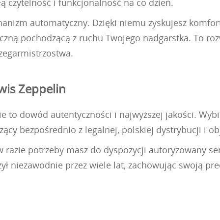
 czytelność i funkcjonalność na co dzień.
izm automatyczny. Dzięki niemu zyskujesz komfort 
czną pochodzącą z ruchu Twojego nadgarstka. To rozwi
 zegarmistrzostwa.
wis Zeppelin
ie to dowód autentyczności i najwyższej jakości. Wyb
ący bezpośrednio z legalnej, polskiej dystrybucji i 
 w razie potrzeby masz do dyspozycji autoryzowany s
ył niezawodnie przez wiele lat, zachowując swoją prec