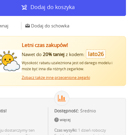
Dodaj do koszyka
wnaj
Dodaj do schowka
Letni czas zakupów!
lato26
Nawet do
20% taniej
z kodem:
Wysokość rabatu uzależniona jest od danego modelu i
może być inna dla różnych zegarków.
Zobacz także inne przecenione zegarki
tis!
Dostępność:
Średnio
więcej
aju dostarczymy ten
Czas wysyłki:
1 dzień roboczy