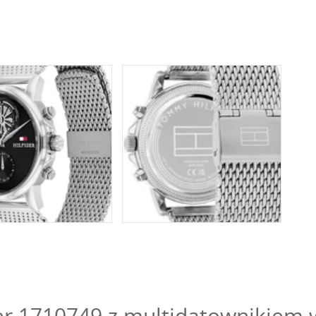
r 1710749 z multidatownikiem w