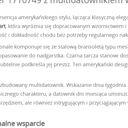
sencja amerykańskiego stylu, łącząca klasyczną ele
art
, która wyróżnia się dopracowanym wzornictwem i f
ć i dokładność chodu bez potrzeby regularnego nak
onale komponuje się ze stalową bransoletą typu mesh,
opasowanie do nadgarstka. Czarna tarcza stanowi dos
ubtelnie podkreśla jej prestiż. Ten amerykański desi
rozbudowany multidatownik. Wskazanie dnia tygodnia 
hnicznego charakteru, a datownik dni miesiąca umiesz
arzędziem, ale również intrygującym i przyciągającym
nalne wsparcie