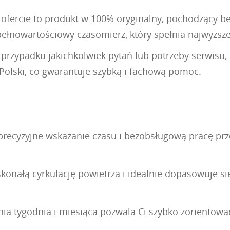
ofercie to produkt w 100% oryginalny, pochodzący be
 pełnowartościowy czasomierz, który spełnia najwyższ
W przypadku jakichkolwiek pytań lub potrzeby serwis
Polski, co gwarantuje szybką i fachową pomoc.
cyzyjne wskazanie czasu i bezobsługową pracę przez
nałą cyrkulację powietrza i idealnie dopasowuje się 
a tygodnia i miesiąca pozwala Ci szybko zorientować 