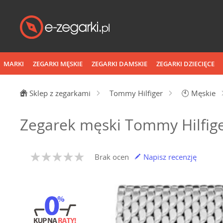
MARKI
ZEGARKI MĘSKIE
ZEGARKI DAMSKIE
ZEGARKI DZIECIĘCE
Sklep z zegarkami
Tommy Hilfiger
🕙
Męskie
Zegarek męski Tommy Hilfig
Brak ocen
Napisz recenzję