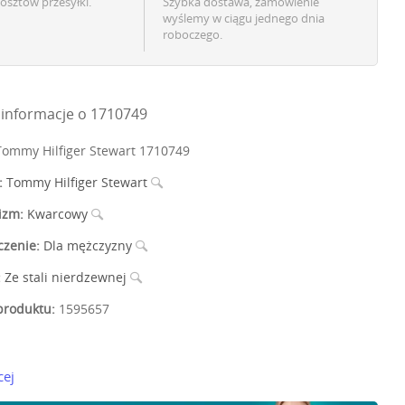
osztów przesyłki.
Szybka dostawa, zamówienie
wyślemy w ciągu jednego dnia
roboczego.
informacje o 1710749
ommy Hilfiger Stewart 1710749
:
Tommy Hilfiger Stewart
izm:
Kwarcowy
czenie:
Dla mężczyzny
:
Ze stali nierdzewnej
roduktu:
1595657
cej