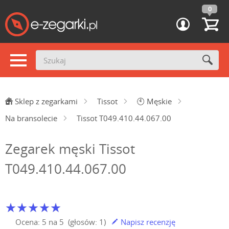
0
Sklep z zegarkami
Tissot
🕙
Męskie
Na bransolecie
Tissot T049.410.44.067.00
Zegarek męski Tissot
T049.410.44.067.00
Ocena:
5
na
5
(głosów:
1
)
Napisz recenzję