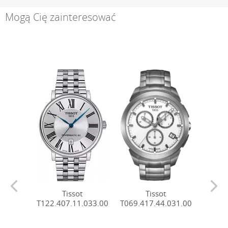
Mogą Cię zainteresować
Tissot
Tissot
T122.407.11.033.00
T069.417.44.031.00
T069.4