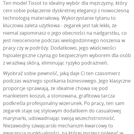
Ten model Tissot to idealny wybór dla mężczyzny, który
ceni sobie połączenie dyskretnej elegancji z nowoczesną
technologią materiałową. Wykorzystanie tytanu to
kluczowa zaleta użytkowa - zegarek jest tak lekki, że
niemal zapominasz o jego obecności na nadgarstku, co
jest nieocenione podczas wielogodzinnego noszenia w
pracy czy w podróży. Dodatkowo, jego właściwości
hipoalergiczne czynią go bezpiecznym wyborem dla osób
z wrażliwą skórą, eliminując ryzyko podrażnień.
Wyobraź sobie pewność, jaką daje Ci ten czasomierz
podczas ważnego spotkania biznesowego. Jego klasyczne
proporcje sprawiają, że idealnie chowa się pod
mankietem koszuli, a stonowana, grafitowa tarcza
podkreśla profesjonalny wizerunek. Po pracy, ten sam
zegarek staje się stylowym dodatkiem do casualowej
marynarki, udowadniając swoją wszechstronność.
Niezawodny szwajcarski mechanizm kwarcowy to
gwarancja punktualności, na której możesz polegać w