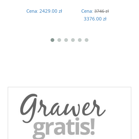
Cena:
2429.00 zł
Cena:
Ce
3746 zł
3376.00 zł
3