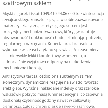
szafirowym szkłem
Męski zegarek Tissot T049.410.44.067.00 to kwintesencja
szwajcarskiego kunsztu, łącząca w sobie zaawansowane
materiały i klasyczną estetykę. Jego sercem jest
precyzyjny mechanizm kwarcowy, który gwarantuje
niezawodność i dokładność chodu, eliminując potrzebę
regularnego nakręcania. Koperta oraz bransoleta
wykonane w całości z tytanu sprawiają, że czasomierz
jest niezwykle lekki i komfortowy w noszeniu, a
jednocześnie wyjątkowo odporny na uszkodzenia
mechaniczne i korozję.
Antracytowa tarcza, ozdobiona subtelnym szlifem
słonecznym, dynamicznie reaguje na światło, tworząc
efekt głębi. Wyraźne, nakładane indeksy oraz szerokie
wskazówki pokryto masą luminescencyjną, co zapewnia
doskonałą czytelność godziny nawet w całkowitej
ciemności. Całość chroni płaskie szkiełko szafirowe,