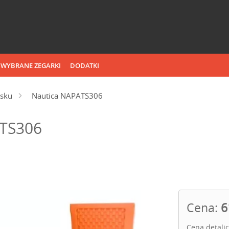
WYBRANE ZEGARKI
DODATKI
sku
Nautica NAPATS306
ATS306
Cena:
6
Cena detali