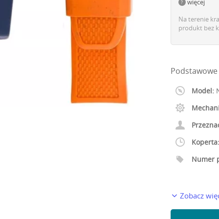
więcej
Na terenie kr
produkt bez k
Podstawowe 
Model:
N
Mechan
Przezna
Koperta
Numer p
Zobacz wię