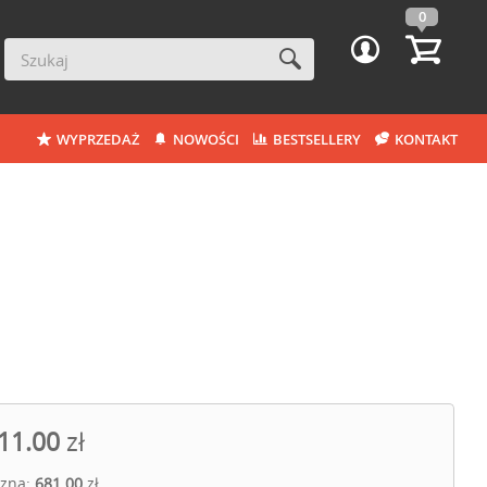
0
WYPRZEDAŻ
NOWOŚCI
BESTSELLERY
KONTAKT
11.00
zł
czna:
681.00
zł