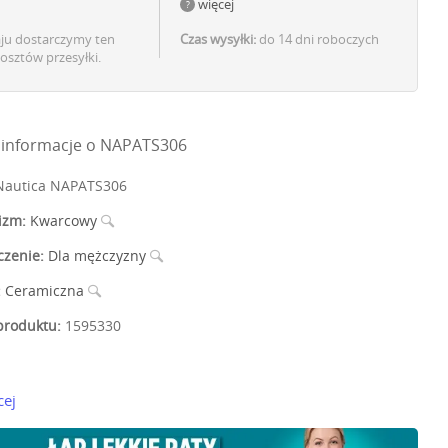
więcej
aju dostarczymy ten
Czas wysyłki:
do 14 dni roboczych
osztów przesyłki.
informacje o NAPATS306
autica NAPATS306
izm:
Kwarcowy
czenie:
Dla mężczyzny
:
Ceramiczna
roduktu:
1595330
cej