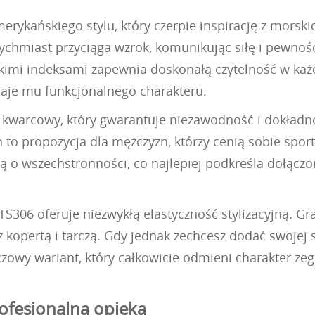
ykańskiego stylu, który czerpie inspirację z morskic
ychmiast przyciąga wzrok, komunikując siłę i pewność
imi indeksami zapewnia doskonałą czytelność w każ
aje mu funkcjonalnego charakteru.
kwarcowy, który gwarantuje niezawodność i dokładno
to propozycja dla mężczyzn, którzy cenią sobie spor
ą o wszechstronności, co najlepiej podkreśla dołącz
06 oferuje niezwykłą elastyczność stylizacyjną. Gra
 kopertą i tarczą. Gdy jednak zechcesz dodać swojej sty
owy wariant, który całkowicie odmieni charakter zeg
ofesjonalna opieka