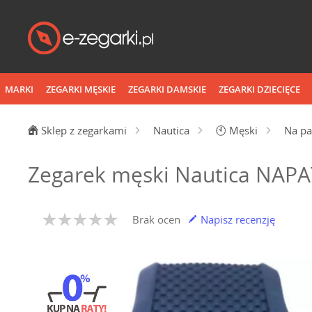
MARKI
ZEGARKI MĘSKIE
ZEGARKI DAMSKIE
ZEGARKI DZIECIĘCE
Sklep z zegarkami
Nautica
🕙
Męski
Na pa
Zegarek męski Nautica NAP
Brak ocen
Napisz recenzję