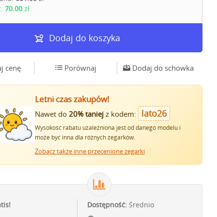
z:
70.00
zł
Dodaj do koszyka
j cenę
Porównaj
Dodaj do schowka
Letni czas zakupów!
lato26
Nawet do
20% taniej
z kodem:
Wysokość rabatu uzależniona jest od danego modelu i
może być inna dla różnych zegarków.
Zobacz także inne przecenione zegarki
tis!
Dostępność:
Średnio