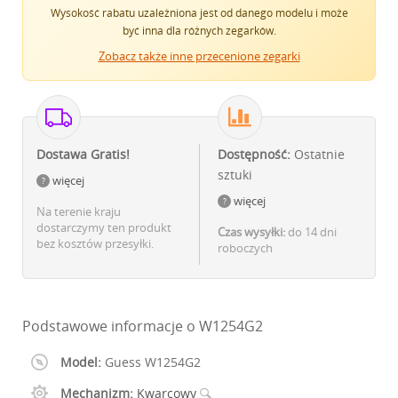
Wysokość rabatu uzależniona jest od danego modelu i może
być inna dla różnych zegarków.
Zobacz także inne przecenione zegarki
Dostawa Gratis!
Dostępność:
Ostatnie
sztuki
więcej
więcej
Na terenie kraju
dostarczymy ten produkt
Czas wysyłki:
do 14 dni
bez kosztów przesyłki.
roboczych
Podstawowe informacje o W1254G2
Model:
Guess W1254G2
Mechanizm:
Kwarcowy