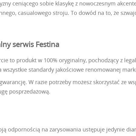
yzny ceniącego sobie klasykę z nowoczesnym akcente
ennego, casualowego stroju. To dowód na to, że szwaj
lny serwis Festina
cie to produkt w 100% oryginalny, pochodzący z legal
ia wszystkie standardy jakościowe renomowanej marki
ą gwarancję. W razie potrzeby możesz skorzystać ze 
ługę posprzedażową.
woją odpornością na zarysowania ustępuje jedynie dia