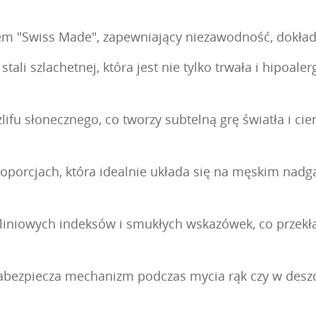
m "Swiss Made", zapewniający niezawodność, dokład
li szlachetnej, która jest nie tylko trwała i hipoale
fu słonecznego, co tworzy subtelną grę światła i cie
roporcjach, która idealnie układa się na męskim nadg
liniowych indeksów i smukłych wskazówek, co przekła
bezpiecza mechanizm podczas mycia rąk czy w deszcz