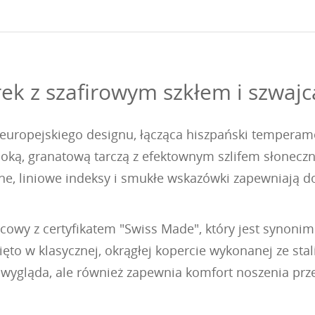
ek z szafirowym szkłem i szwajc
 europejskiego designu, łącząca hiszpański temperame
boką, granatową tarczą z efektownym szlifem słoneczn
ne, liniowe indeksy i smukłe wskazówki zapewniają do
owy z certyfikatem "Swiss Made", który jest synonim
to w klasycznej, okrągłej kopercie wykonanej ze stal
 wygląda, ale również zapewnia komfort noszenia prze