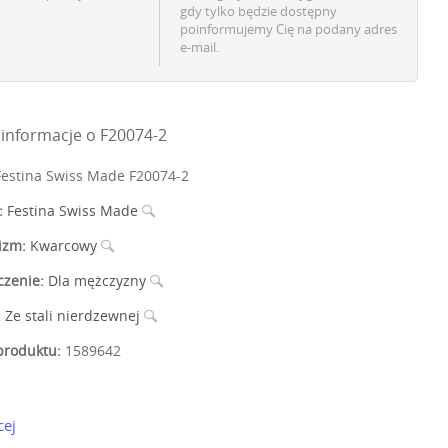
gdy tylko będzie dostępny
poinformujemy Cię na podany adres
e-mail.
informacje o F20074-2
estina Swiss Made F20074-2
:
Festina Swiss Made
izm:
Kwarcowy
czenie:
Dla mężczyzny
:
Ze stali nierdzewnej
roduktu:
1589642
cej