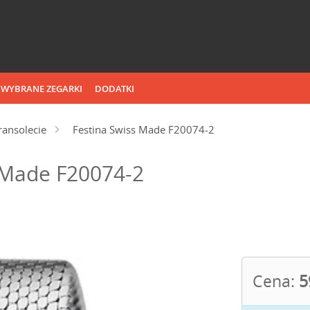
WYBRANE ZEGARKI
DODATKI
ransolecie
Festina Swiss Made F20074-2
 Made F20074-2
Cena:
5