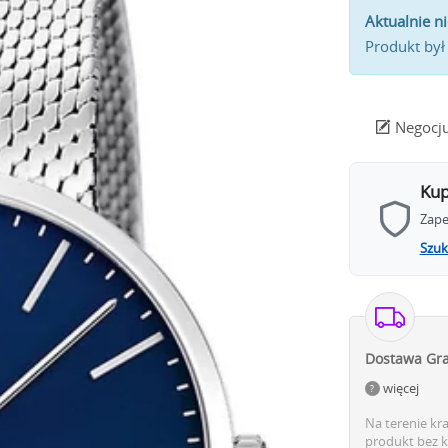
Aktualnie n
Produkt był
Negocju
Kup
Zape
Szuk
Dostawa Gra
więcej
Na terenie kr
produkt bez k