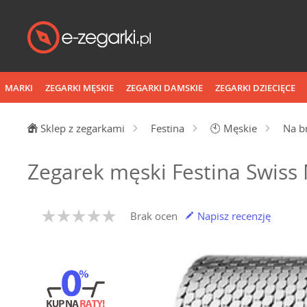
MARKI
ZEGARKI MĘSKIE
ZEGARKI DAMSKIE
ZEGARKI DZIECIĘCE
Sklep z zegarkami
Festina
🕙
Męskie
Na b
Zegarek męski Festina Swiss
Brak ocen
Napisz recenzję