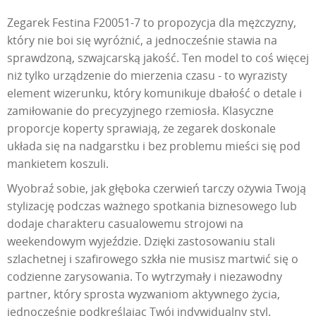
Zegarek Festina F20051-7 to propozycja dla mężczyzny,
który nie boi się wyróżnić, a jednocześnie stawia na
sprawdzoną, szwajcarską jakość. Ten model to coś więcej
niż tylko urządzenie do mierzenia czasu - to wyrazisty
element wizerunku, który komunikuje dbałość o detale i
zamiłowanie do precyzyjnego rzemiosła. Klasyczne
proporcje koperty sprawiają, że zegarek doskonale
układa się na nadgarstku i bez problemu mieści się pod
mankietem koszuli.
Wyobraź sobie, jak głęboka czerwień tarczy ożywia Twoją
stylizację podczas ważnego spotkania biznesowego lub
dodaje charakteru casualowemu strojowi na
weekendowym wyjeździe. Dzięki zastosowaniu stali
szlachetnej i szafirowego szkła nie musisz martwić się o
codzienne zarysowania. To wytrzymały i niezawodny
partner, który sprosta wyzwaniom aktywnego życia,
jednocześnie podkreślając Twój indywidualny styl.