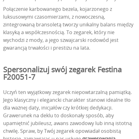
Połączenie karbowanego bezela, kojarzonego z
luksusowymi czasomierzami, z nowoczesną,
zintegrowaną bransoletą tworzy unikalny balans między
klasyką a współczesnością. To zegarek, który nie
wychodzi z mody, a jego szwajcarski rodowód jest
gwarancją trwałości i prestiżu na lata.
Spersonalizuj swój zegarek Festina
F20051-7
Uczyń ten wyjątkowy zegarek niepowtarzalną pamiątką.
Jego klasyczny i elegancki charakter stanowi idealne tło
dla ważnej daty, inicjałów czy krótkiej dedykacji.
Grawerunek na deklu to doskonały sposób, aby
upamiętnić jubileusz, awans zawodowy lub inną istotną
chwilę. Spraw, by Twój zegarek opowiadał osobistą
historię, zamawiając u nas usługę
grawerowania