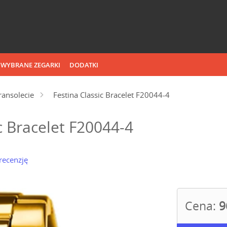
WYBRANE ZEGARKI
DODATKI
ransolecie
Festina Classic Bracelet F20044-4
c Bracelet F20044-4
recenzję
Cena:
9