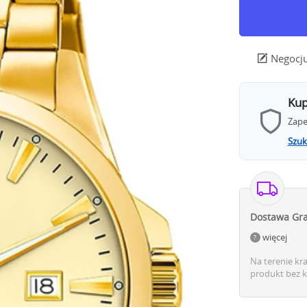
Negocju
Kup
Zape
Szuk
Dostawa Gra
więcej
Na terenie kr
produkt bez k