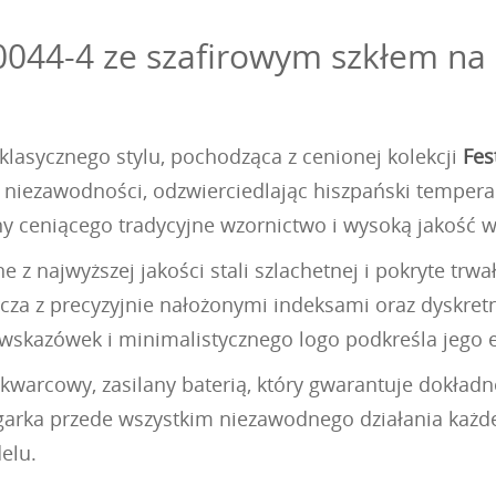
0044-4 ze szafirowym szkłem na z
klasycznego stylu, pochodząca z cenionej kolekcji
Fes
 niezawodności, odzwierciedlając hiszpański tempera
y ceniącego tradycyjne wzornictwo i wysoką jakość 
 z najwyższej jakości stali szlachetnej i pokryte trw
arcza z precyzyjnie nałożonymi indeksami oraz dyskre
 wskazówek i minimalistycznego logo podkreśla jego 
warcowy, zasilany baterią, który gwarantuje dokładno
egarka przede wszystkim niezawodnego działania każd
elu.