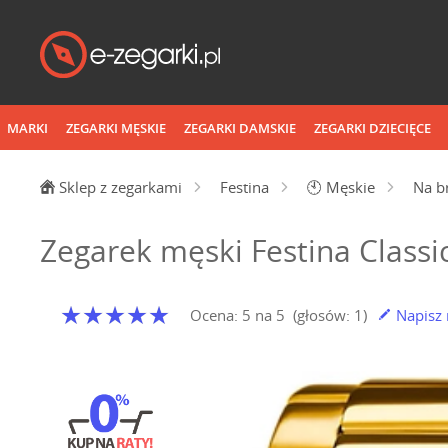
MARKI
ZEGARKI MĘSKIE
ZEGARKI DAMSKIE
ZEGARKI DZIECIĘCE
Sklep z zegarkami
Festina
🕙
Męskie
Na b
Zegarek męski Festina Classi
Ocena:
5
na
5
(głosów:
1
)
Napisz 