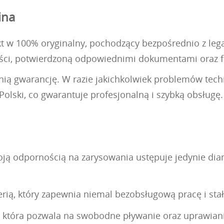
ina
kt w 100% oryginalny, pochodzący bezpośrednio z legal
ości, potwierdzoną odpowiednimi dokumentami oraz
etnią gwarancję. W razie jakichkolwiek problemów te
olski, co gwarantuje profesjonalną i szybką obsługę.
woją odpornością na zarysowania ustępuje jedynie di
rią, który zapewnia niemal bezobsługową pracę i sta
, która pozwala na swobodne pływanie oraz uprawia