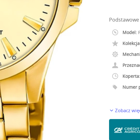
Podstawowe 
Model:
F
Kolekcja
Mechan
Przezna
Koperta
Numer p
Zobacz wię