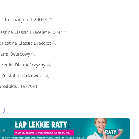
informacje o F20044-4
estina Classic Bracelet F20044-4
:
Festina Classic Bracelet
izm:
Kwarcowy
czenie:
Dla mężczyzny
:
Ze stali nierdzewnej
roduktu:
1577941
cej