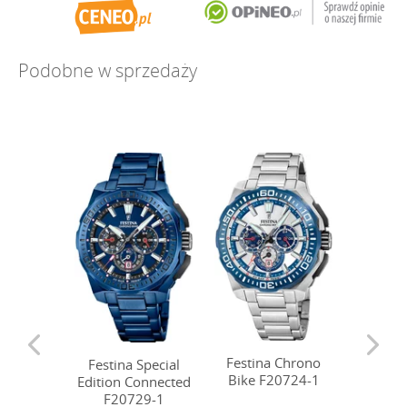
Podobne w sprzedaży
Festina Chrono
Festina Special
Festin
Bike F20724-1
Edition Connected
Bike 
F20729-1