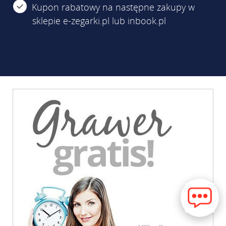
Kupon rabatowy na następne zakupy w
sklepie e-zegarki.pl lub inbook.pl