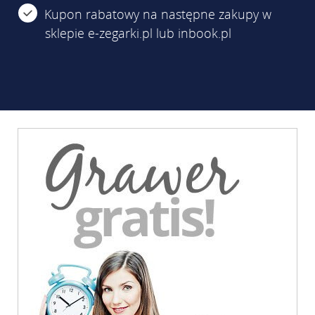
Kupon rabatowy na następne zakupy w
sklepie e-zegarki.pl lub inbook.pl