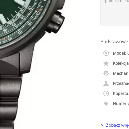
produkt bez k
Podstawowe 
Model:
C
Kolekcja
Mechan
Przezna
Koperta
Numer p
Zobacz wię