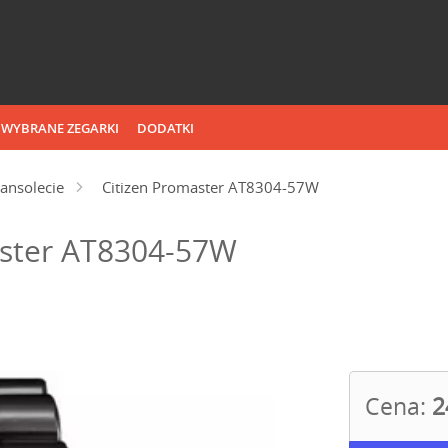
WYBRANE ZEGARKI
DODATKI
ansolecie
Citizen Promaster AT8304-57W
aster AT8304-57W
Cena:
2