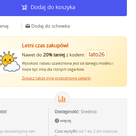
Dodaj do koszyka
wnaj
Dodaj do schowka
Letni czas zakupów!
lato26
Nawet do
20% taniej
z kodem:
Wysokość rabatu uzależniona jest od danego modelu i
może być inna dla różnych zegarków.
Zobacz także inne przecenione zegarki
tis!
Dostępność:
Średnio
więcej
aju dostarczymy ten
Czas wysyłki:
od 1 do 2 dni robocze