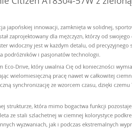
e Citizen AT8304-57W z zieloną
a japońskiej innowacji, zamknięta w solidnej, sporto
ostał zaprojektowany dla mężczyzn, którzy od swojeg
kter widoczny jest w każdym detalu, od precyzyjnego
a podróżników i pasjonatów technologii.
Eco-Drive, który uwalnia Cię od konieczności wymian
ając wielomiesięczną pracę nawet w całkowitej ciem
zną synchronizację ze wzorcem czasu, dzięki czemu 
ej strukturze, która mimo bogactwa funkcji pozostaje
leta ze stali szlachetnej w ciemnej kolorystyce podkre
ennych wyzwaniach, jak i podczas ekstremalnych wyp