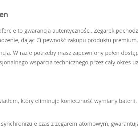
zen
ercie to gwarancja autentyczności. Zegarek pochodzi z
hodzenie, dając Ci pewność zakupu produktu premium
rancją. W razie potrzeby masz zapewniony pełen dost
fesjonalnego wsparcia technicznego przez cały okres u
atłem, który eliminuje konieczność wymiany baterii,
e synchronizuje czas z zegarem atomowym, gwarantują