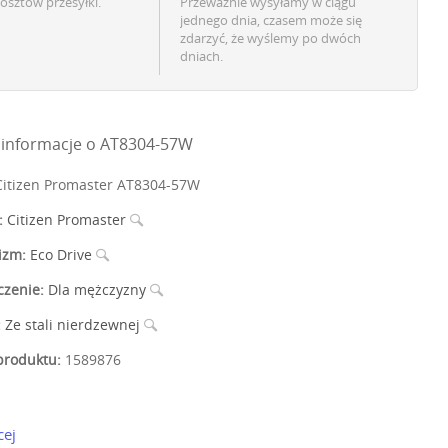
osztów przesyłki.
Przeważnie wysyłamy w ciągu
jednego dnia, czasem może się
zdarzyć, że wyślemy po dwóch
dniach.
informacje o AT8304-57W
itizen Promaster AT8304-57W
:
Citizen Promaster
izm:
Eco Drive
czenie:
Dla mężczyzny
:
Ze stali nierdzewnej
roduktu:
1589876
cej