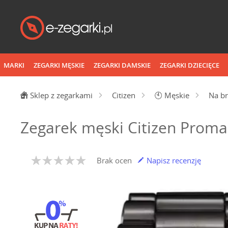
MARKI
ZEGARKI MĘSKIE
ZEGARKI DAMSKIE
ZEGARKI DZIECIĘCE
Sklep z zegarkami
Citizen
🕙
Męskie
Na br
Zegarek męski Citizen Prom
Brak ocen
Napisz recenzję