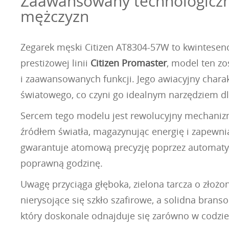
Zaawansowany technologiczni
mężczyzn
Zegarek męski Citizen AT8304-57W to kwintesencj
prestiżowej linii
Citizen Promaster
, model ten z
i zaawansowanych funkcji. Jego awiacyjny chara
światowego, co czyni go idealnym narzędziem dl
Sercem tego modelu jest rewolucyjny mechanizm 
źródłem światła, magazynując energię i zapewni
gwarantuje atomową precyzję poprzez automatyc
poprawną godzinę.
Uwagę przyciąga głęboka, zielona tarcza o złożon
nierysojące się szkło szafirowe, a solidna branso
który doskonale odnajduje się zarówno w codzi