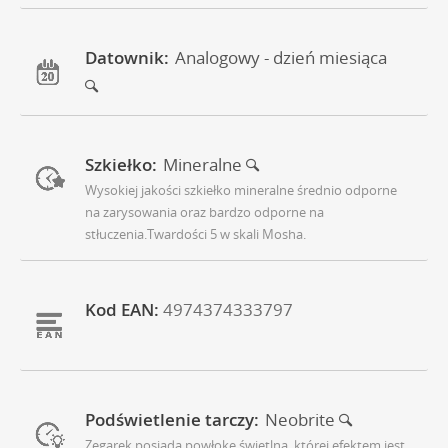
Datownik:
Analogowy - dzień miesiąca
Szkiełko:
Mineralne
Wysokiej jakości szkiełko mineralne średnio odporne
na zarysowania oraz bardzo odporne na
stłuczenia.Twardości 5 w skali Mosha.
Kod EAN:
4974374333797
Podświetlenie tarczy:
Neobrite
Zegarek posiada powłokę świetlną, której efektem jest