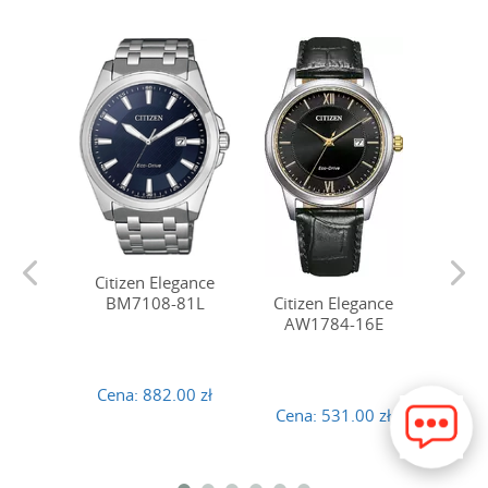
Citizen Elegance
BM7108-81L
Citizen Elegance
Citi
AW1784-16E
BM
Cena:
882.00 zł
Cena:
531.00 zł
Cena