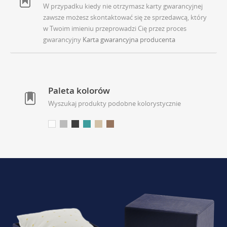
W przypadku kiedy nie otrzymasz karty gwarancyjnej
zawsze możesz skontaktować się ze sprzedawcą, który
w Twoim imieniu przeprowadzi Cię przez proces
gwarancyjny
Karta gwarancyjna producenta
Paleta kolorów
Wyszukaj produkty podobne kolorystycznie