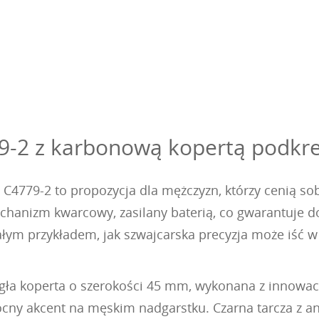
-2 z karbonową kopertą podkre
779-2 to propozycja dla mężczyzn, którzy cenią sob
chanizm kwarcowy, zasilany baterią, co gwarantuje d
ałym przykładem, jak szwajcarska precyzja może iść
gła koperta o szerokości 45 mm, wykonana z innowacy
ocny akcent na męskim nadgarstku. Czarna tarcza z a