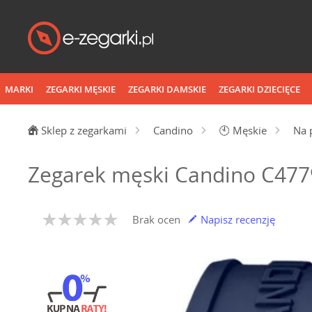
MARKI
ZEGARKI MĘSKIE
ZEGARKI DAMSKIE
ZEGARKI DZIECIĘCE
Sklep z zegarkami
Candino
🕙
Męskie
Na 
Zegarek męski Candino C477
Brak ocen
Napisz recenzję