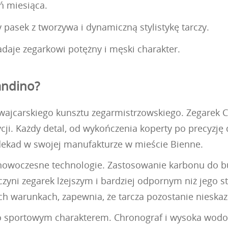
ń miesiąca.
pasek z tworzywa i dynamiczną stylistykę tarczy.
daje zegarkowi potężny i męski charakter.
andino?
ajcarskiego kunsztu zegarmistrzowskiego. Zegarek C
dycji. Każdy detal, od wykończenia koperty po precyzj
dekad w swojej manufakturze w mieście Bienne.
 nowoczesne technologie. Zastosowanie karbonu do bud
zyni zegarek lżejszym i bardziej odpornym niż jego st
warunkach, zapewnia, że tarcza pozostanie nieskazit
o sportowym charakterem. Chronograf i wysoka wodos