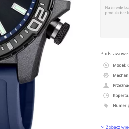
Na terenie kr
produkt bez k
Podstawowe 
Model:
C
Mechan
Przezna
Koperta
Numer p
Zobacz wię