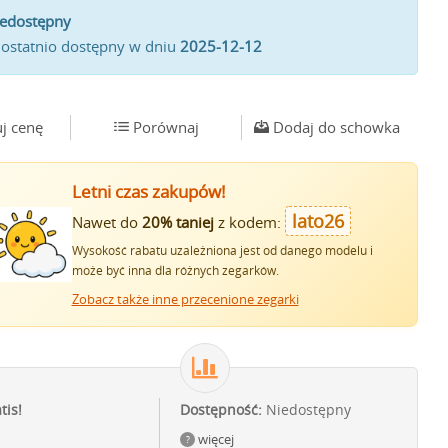
iedostępny
 ostatnio dostępny w dniu
2025-12-12
j cenę
Porównaj
Dodaj do schowka
Letni czas zakupów!
lato26
Nawet do
20% taniej
z kodem:
Wysokość rabatu uzależniona jest od danego modelu i
może być inna dla różnych zegarków.
Zobacz także inne przecenione zegarki
tis!
Dostępność:
Niedostępny
więcej