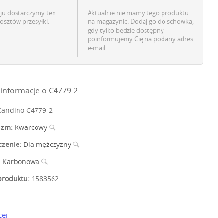
aju dostarczymy ten
Aktualnie nie mamy tego produktu
osztów przesyłki.
na magazynie. Dodaj go do schowka,
gdy tylko będzie dostępny
poinformujemy Cię na podany adres
e-mail.
informacje o C4779-2
andino C4779-2
izm:
Kwarcowy
czenie:
Dla mężczyzny
:
Karbonowa
roduktu:
1583562
cej