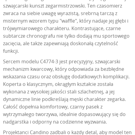
szwajcarski kunszt zegarmistrzowski. Ten czasomierz
zwraca na siebie uwagę wyrazistą, srebrną tarczą z
misternym wzorem typu "waffle", który nadaje jej głębi i
trójwymiarowego charakteru. Kontrastujące, czarne
subtarcze chronografu nie tylko dodają mu sportowego
zacięcia, ale także zapewniają doskonałą czytelność
funkcji.
Sercem modelu C4774-3 jest precyzyjny, szwajcarski
mechanizm kwarcowy, który odpowiada za bezbłędne
wskazania czasu oraz obsługę dodatkowych komplikacji.
Koperta o klasycznym, okrągłym kształcie została
wykonana z wysokiej jakości stali szlachetnej, a jej
dynamiczne linie podkreślają męski charakter zegarka.
Całość dopełnia komfortowy, czarny pasek z
wytrzymałego tworzywa, idealnie dopasowujący się do
nadgarstka i odporny na codzienne wyzwania.
Projektanci Candino zadbali o każdy detal, aby model ten