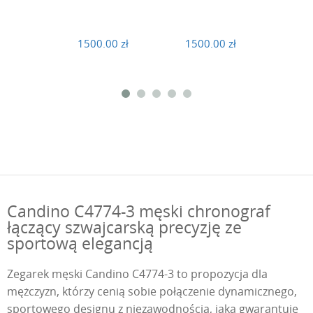
1500.00 zł
1500.00 zł
1500
Candino C4774-3 męski chronograf
łączący szwajcarską precyzję ze
sportową elegancją
Zegarek męski Candino C4774-3 to propozycja dla
mężczyzn, którzy cenią sobie połączenie dynamicznego,
sportowego designu z niezawodnością, jaką gwarantuje