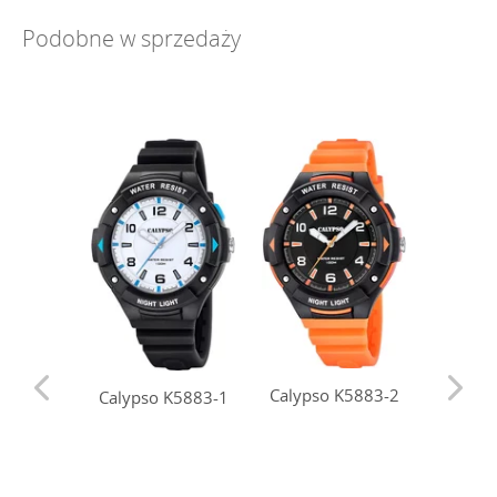
Podobne w sprzedaży
Calypso K5883-2
Calyps
Calypso K5883-1