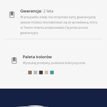
Gwarancja:
2 lata
W przypadku kiedy nie otrzymasz karty gwarancyjnej
zawsze możesz skontaktować się ze sprzedawcą, który
w Twoim imieniu przeprowadzi Cię przez proces
gwarancyjny
Paleta kolorów
Wyszukaj produkty podobne kolorystycznie