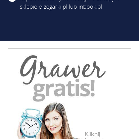
sklepie e-zegarki.pl lub inbook.pl