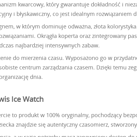
anizm kwarcowy, który gwarantuje dokładność i nieza
icyjny i błyskawiczny, co jest idealnym rozwiązaniem d
em, w którym dominuje odważna, złota kolorystyka. 
rozwiązaniami. Okrągła koperta oraz zintegrowany pa
dczas najbardziej intensywnych zabaw.
zenie do mierzenia czasu. Wyposażono go w przydatne f
obiste centrum zarządzania czasem. Dzięki temu zegar
rganizację dnia.
wis Ice Watch
cie to produkt w 100% oryginalny, pochodzący bezpośr
ecka znajdzie się autentyczny czasomierz, stworzony 
ncją, a w razie potrzeby masz zapewniony dostęp do 