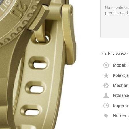
Na terenie kr
produkt bez k
Podstawowe 
Model:
I
Kolekcja
Mechan
Przezna
Koperta
Numer p