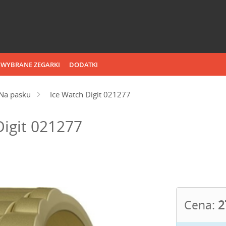
WYBRANE ZEGARKI
DODATKI
Na pasku
Ice Watch Digit 021277
Digit 021277
Cena:
2