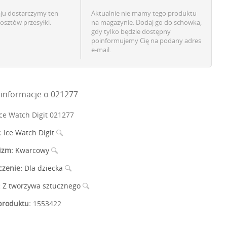
aju dostarczymy ten
Aktualnie nie mamy tego produktu
osztów przesyłki.
na magazynie. Dodaj go do schowka,
gdy tylko będzie dostępny
poinformujemy Cię na podany adres
e-mail.
informacje o 021277
ce Watch Digit 021277
:
Ice Watch Digit
izm:
Kwarcowy
czenie:
Dla dziecka
:
Z tworzywa sztucznego
roduktu:
1553422