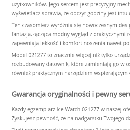
użytkowników. Jego sercem jest precyzyjny mech
wyświetlacz sprawia, że odczyt godziny jest intu
Ten czasomierz wyróżnia się nowoczesnym design
fantazja, łącząca modny wygląd z praktycznymi 
zapewniają lekkość i komfort noszenia nawet po
Model 021277 to znacznie więcej niż tylko urząd
rozbudowany datownik, które zamieniają go w os
również praktycznym narzędziem wspierającym o
Gwarancja oryginalności i pewny ser
Każdy egzemplarz Ice Watch 021277 w naszej ofer
Zyskujesz pewność, że na nadgarstku Twojego dzi
Twój nowy zegarek jest chroniony 2-letnią gwara