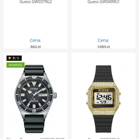
Guess GW0379G2
Guess GW0499G1
Cena:
Cena:
862 zł
1089 zł
774.00 zł
977.00 zł
5
/5
NOWOŚĆ