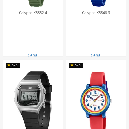
Calypso K5852-4
Calypso K5846-3
Cena:
Cena:
116.00 zł
143.00 zł
5
/5
5
/5