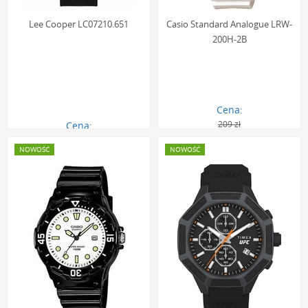
Lee Cooper LC07210.651
Casio Standard Analogue LRW-
200H-2B
Cena:
209 zł
Cena:
290.00 zł
139.00 zł
NOWOŚĆ
NOWOŚĆ