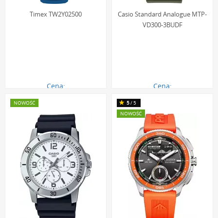
Timex TW2Y02500
Casio Standard Analogue MTP-
VD300-3BUDF
Cena:
Cena:
1220.00 zł
317.00 zł
NOWOŚĆ
5
/5
NOWOŚĆ