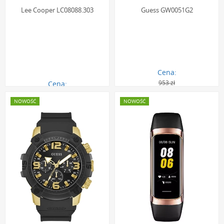
Lee Cooper LC08088.303
Guess GW0051G2
Cena:
953 zł
Cena:
380.00 zł
855.00 zł
NOWOŚĆ
NOWOŚĆ