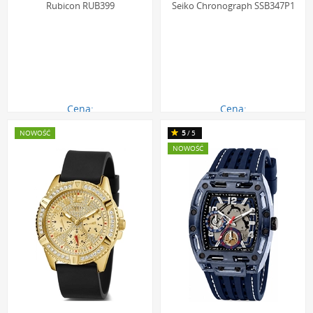
Rubicon RUB399
Seiko Chronograph SSB347P1
Cena:
Cena:
185.00 zł
1069.00 zł
NOWOŚĆ
5
/5
NOWOŚĆ