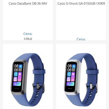
Casio DataBank DB-36-9AV
Casio G-Shock GA-010GGB-1A9ER
Cena:
178 zł
Cena:
161.00 zł
478.00 zł