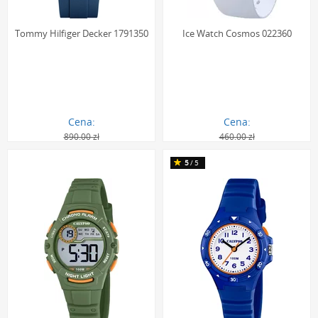
Tommy Hilfiger Decker 1791350
Ice Watch Cosmos 022360
Cena:
Cena:
890.00 zł
460.00 zł
507.00 zł
290.00 zł
5
/5