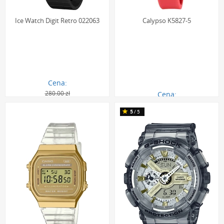
Ice Watch Digit Retro 022063
Calypso K5827-5
Cena:
280.00 zł
Cena:
163.00 zł
116.00 zł
5
/5