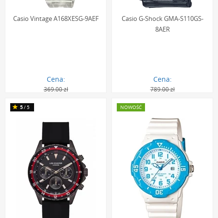
Casio Vintage A168XESG-9AEF
Casio G-Shock GMA-S110GS-
8AER
Cena:
Cena:
369.00 zł
789.00 zł
191.00 zł
442.00 zł
5
/5
NOWOŚĆ