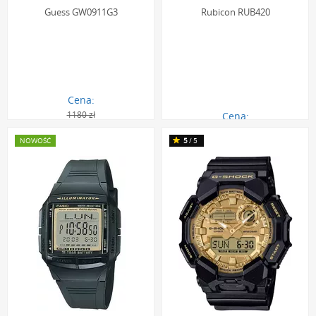
Guess GW0911G3
Rubicon RUB420
Cena:
1180 zł
Cena:
1059.00 zł
189.00 zł
NOWOŚĆ
5
/5