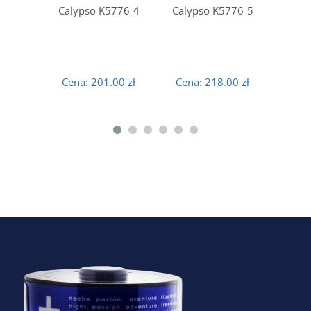
Calypso K5776-4
Calypso K5776-5
Caly
Cena:
201.00 zł
Cena:
218.00 zł
Cena