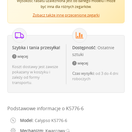
Wysokość rabatu uzależniona jest od danego modelu i może
być inna dla różnych zegarków.
Zobacz także inne przecenione zegarki
Szybka i tania przesyłka!
Dostępność:
Ostatnie
sztuki
więcej
więcej
Koszt dostawy jest zawsze
pokazany w koszyku i
Czas wysyłki:
od 3 do 4 dni
zależy od formy
roboczych
transportu.
Podstawowe informacje o K5776-6
Model:
Calypso K5776-6
Mechanizm:
Kwarcowy