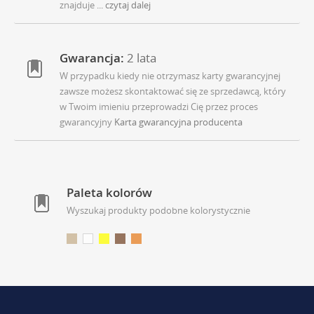
znajduje
... czytaj dalej
Gwarancja:
2 lata
W przypadku kiedy nie otrzymasz karty gwarancyjnej
zawsze możesz skontaktować się ze sprzedawcą, który
w Twoim imieniu przeprowadzi Cię przez proces
gwarancyjny
Karta gwarancyjna producenta
Paleta kolorów
Wyszukaj produkty podobne kolorystycznie