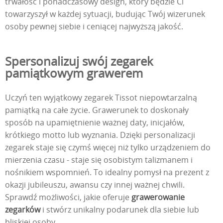
trwałość i ponadczasowy design, który będzie Ci
towarzyszył w każdej sytuacji, budując Twój wizerunek
osoby pewnej siebie i ceniącej najwyższą jakość.
Spersonalizuj swój zegarek
pamiątkowym grawerem
Uczyń ten wyjątkowy zegarek Tissot niepowtarzalną
pamiątką na całe życie. Grawerunek to doskonały
sposób na upamiętnienie ważnej daty, inicjałów,
krótkiego motto lub wyznania. Dzięki personalizacji
zegarek staje się czymś więcej niż tylko urządzeniem do
mierzenia czasu - staje się osobistym talizmanem i
nośnikiem wspomnień. To idealny pomysł na prezent z
okazji jubileuszu, awansu czy innej ważnej chwili.
Sprawdź możliwości, jakie oferuje
grawerowanie
zegarków
i stwórz unikalny podarunek dla siebie lub
bliskiej osoby.