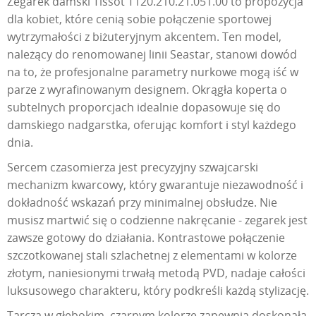
Zegarek damski Tissot T120.210.21.051.00 to propozycja
dla kobiet, które cenią sobie połączenie sportowej
wytrzymałości z biżuteryjnym akcentem. Ten model,
należący do renomowanej linii Seastar, stanowi dowód
na to, że profesjonalne parametry nurkowe mogą iść w
parze z wyrafinowanym designem. Okrągła koperta o
subtelnych proporcjach idealnie dopasowuje się do
damskiego nadgarstka, oferując komfort i styl każdego
dnia.
Sercem czasomierza jest precyzyjny szwajcarski
mechanizm kwarcowy, który gwarantuje niezawodność i
dokładność wskazań przy minimalnej obsłudze. Nie
musisz martwić się o codzienne nakręcanie - zegarek jest
zawsze gotowy do działania. Kontrastowe połączenie
szczotkowanej stali szlachetnej z elementami w kolorze
złotym, naniesionymi trwałą metodą PVD, nadaje całości
luksusowego charakteru, który podkreśli każdą stylizację.
Tarcza w głębokim, czarnym kolorze zapewnia doskonałą