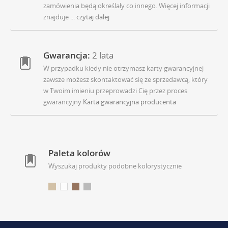
zamówienia będą określały co innego. Więcej informacji
znajduje
... czytaj dalej
Gwarancja:
2 lata
W przypadku kiedy nie otrzymasz karty gwarancyjnej
zawsze możesz skontaktować się ze sprzedawcą, który
w Twoim imieniu przeprowadzi Cię przez proces
gwarancyjny
Karta gwarancyjna producenta
Paleta kolorów
Wyszukaj produkty podobne kolorystycznie