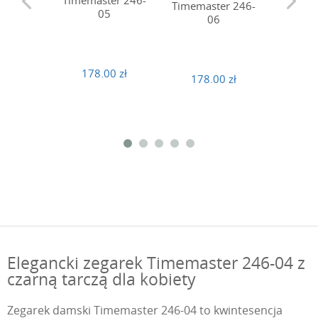
Timemaster 246-
Timema
Timemaster 246-
05
06
178.00 zł
178
178.00 zł
Elegancki zegarek Timemaster 246-04 z
czarną tarczą dla kobiety
Zegarek damski Timemaster 246-04 to kwintesencja