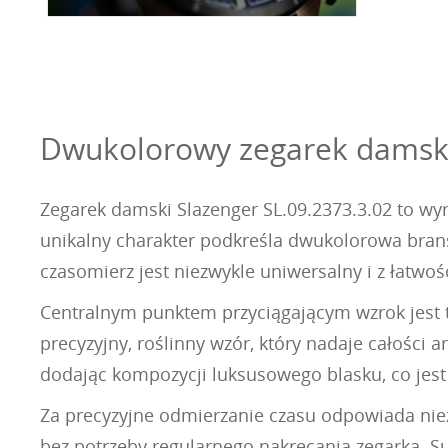
Dwukolorowy zegarek damski S
Zegarek damski Slazenger SL.09.2373.3.02 to wy
unikalny charakter podkreśla dwukolorowa brans
czasomierz jest niezwykle uniwersalny i z łatwo
Centralnym punktem przyciągającym wzrok jest ta
precyzyjny, roślinny wzór, który nadaje całości a
dodając kompozycji luksusowego blasku, co jest 
Za precyzyjne odmierzanie czasu odpowiada nie
bez potrzeby regularnego nakręcania zegarka. Su