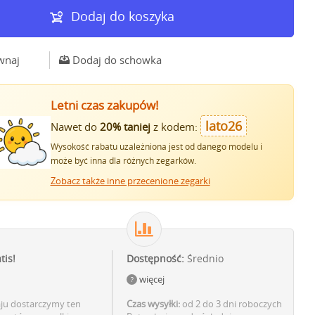
Dodaj do koszyka
wnaj
Dodaj do schowka
Letni czas zakupów!
lato26
Nawet do
20% taniej
z kodem:
Wysokość rabatu uzależniona jest od danego modelu i
może być inna dla różnych zegarków.
Zobacz także inne przecenione zegarki
tis!
Dostępność:
Średnio
więcej
aju dostarczymy ten
Czas wysyłki:
od 2 do 3 dni roboczych