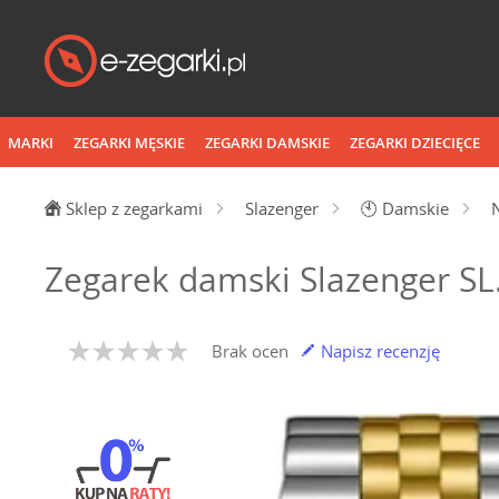
MARKI
ZEGARKI MĘSKIE
ZEGARKI DAMSKIE
ZEGARKI DZIECIĘCE
Sklep z zegarkami
Slazenger
🕙
Damskie
Zegarek damski Slazenger SL
Brak ocen
Napisz recenzję