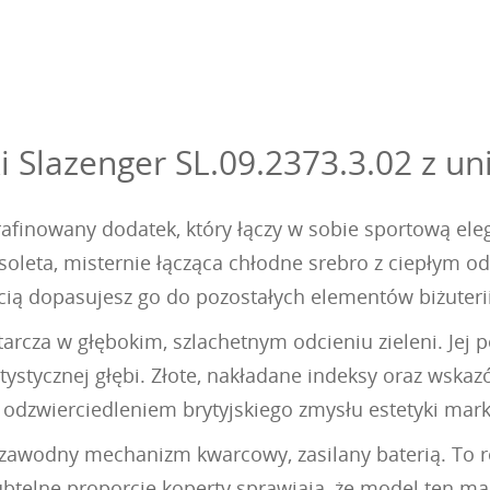
lazenger SL.09.2373.3.02 z uni
rafinowany dodatek, który łączy w sobie sportową el
oleta, misternie łącząca chłodne srebro z ciepłym od
ścią dopasujesz go do pozostałych elementów biżuterii
rcza w głębokim, szlachetnym odcieniu zieleni. Jej p
rtystycznej głębi. Złote, nakładane indeksy oraz wska
odzwierciedleniem brytyjskiego zmysłu estetyki mark
zawodny mechanizm kwarcowy, zasilany baterią. To r
btelne proporcje koperty sprawiają, że model ten ma 