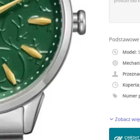
produkt bez k
Podstawowe i
Model:
S
Mechan
Przezna
Koperta
Numer p
Zobacz wię