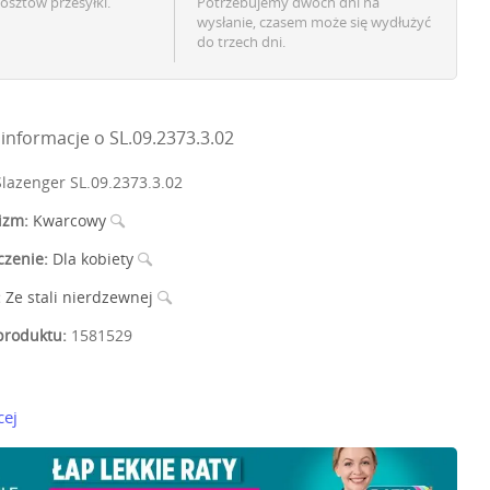
osztów przesyłki.
Potrzebujemy dwóch dni na
wysłanie, czasem może się wydłużyć
do trzech dni.
nformacje o SL.09.2373.3.02
lazenger SL.09.2373.3.02
izm:
Kwarcowy
czenie:
Dla kobiety
:
Ze stali nierdzewnej
roduktu:
1581529
cej