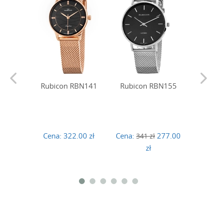
Rubi
Rubicon RBN141
Rubicon RBN155
Cena
Cena:
322.00 zł
Cena:
277.00
341 zł
zł