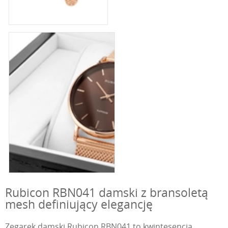
Rubicon RBN041 damski z bransoletą
mesh definiujący elegancję
Zegarek damski Rubicon RBN041 to kwintesencja