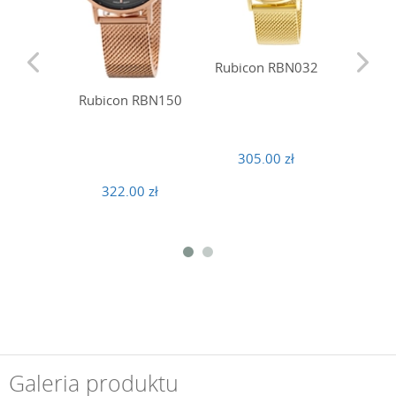
Rubico
Rubicon RBN032
Rubicon RBN150
307
305.00 zł
322.00 zł
Galeria produktu