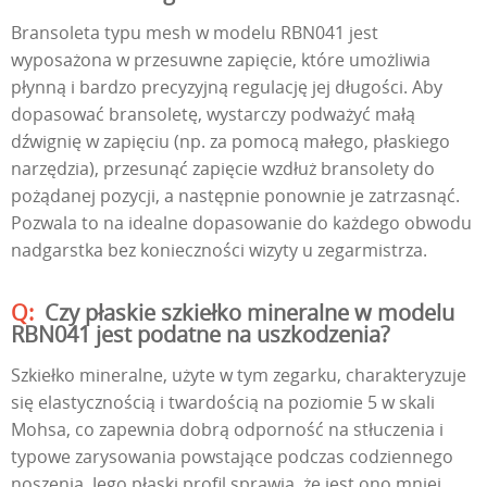
Bransoleta typu mesh w modelu RBN041 jest
wyposażona w przesuwne zapięcie, które umożliwia
płynną i bardzo precyzyjną regulację jej długości. Aby
dopasować bransoletę, wystarczy podważyć małą
dźwignię w zapięciu (np. za pomocą małego, płaskiego
narzędzia), przesunąć zapięcie wzdłuż bransolety do
pożądanej pozycji, a następnie ponownie je zatrzasnąć.
Pozwala to na idealne dopasowanie do każdego obwodu
nadgarstka bez konieczności wizyty u zegarmistrza.
Czy płaskie szkiełko mineralne w modelu
RBN041 jest podatne na uszkodzenia?
Szkiełko mineralne, użyte w tym zegarku, charakteryzuje
się elastycznością i twardością na poziomie 5 w skali
Mohsa, co zapewnia dobrą odporność na stłuczenia i
typowe zarysowania powstające podczas codziennego
noszenia. Jego płaski profil sprawia, że jest ono mniej