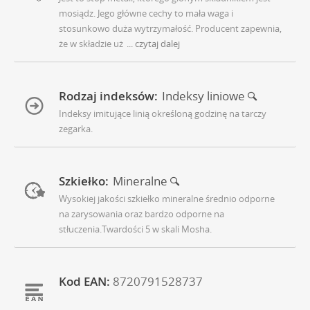
mosiądz. Jego główne cechy to mała waga i
stosunkowo duża wytrzymałość. Producent zapewnia,
że w składzie uż
... czytaj dalej
Rodzaj indeksów:
Indeksy liniowe
Indeksy imitujące linią określoną godzinę na tarczy
zegarka.
Szkiełko:
Mineralne
Wysokiej jakości szkiełko mineralne średnio odporne
na zarysowania oraz bardzo odporne na
stłuczenia.Twardości 5 w skali Mosha.
Kod EAN:
8720791528737