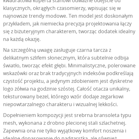
kwadratowa koperta stanowi odważne odejście od
klasycznych, okrągłych czasomierzy, wpisując się w
najnowsze trendy modowe. Ten model jest doskonałym
przykładem, jak niemiecka precyzja projektowania łączy
się z biżuteryjnym charakterem, tworząc dodatek idealny
na każdą okazję.
Na szczególną uwagę zasługuje czarna tarcza z
delikatnym szlifem słonecznym, która subtelnie odbija
światło, tworząc efekt głębi. Minimalistyczne, polerowane
wskazówki oraz brak tradycyjnych indeksów podkreślają
czystość projektu, a jedynym zdobieniem jest dyskretne
logo żółwia na godzinie szóstej. Całość otacza unikalny,
teksturowany bezel, którego wzór dodaje zegarkowi
niepowtarzalnego charakteru i wizualnej lekkości.
Dopełnieniem kompozycji jest srebrna bransoleta typu
mesh, wykonana z drobno plecionej stali szlachetnej.
Zapewnia ona nie tylko wyjątkowy komfort noszenia i
idealne dopasowanie do nadgarstka, ale również