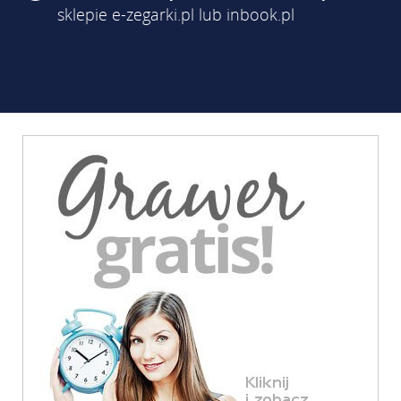
sklepie e-zegarki.pl lub inbook.pl