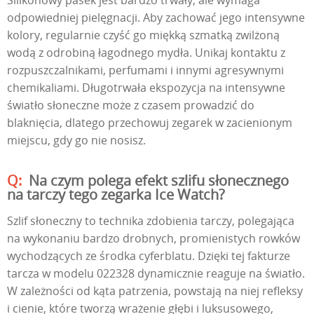
Silikonowy pasek jest bardzo trwały, ale wymaga
odpowiedniej pielęgnacji. Aby zachować jego intensywne
kolory, regularnie czyść go miękką szmatką zwilżoną
wodą z odrobiną łagodnego mydła. Unikaj kontaktu z
rozpuszczalnikami, perfumami i innymi agresywnymi
chemikaliami. Długotrwała ekspozycja na intensywne
światło słoneczne może z czasem prowadzić do
blaknięcia, dlatego przechowuj zegarek w zacienionym
miejscu, gdy go nie nosisz.
Na czym polega efekt szlifu słonecznego
na tarczy tego zegarka Ice Watch?
Szlif słoneczny to technika zdobienia tarczy, polegająca
na wykonaniu bardzo drobnych, promienistych rowków
wychodzących ze środka cyferblatu. Dzięki tej fakturze
tarcza w modelu 022328 dynamicznie reaguje na światło.
W zależności od kąta patrzenia, powstają na niej refleksy
i cienie, które tworzą wrażenie głębi i luksusowego,