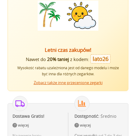
Letni czas zakupów!
lato26
Nawet do
20% taniej
z kodem:
Wysokość rabatu uzależniona jest od danego modelu i może
być inna dla różnych zegarków.
Zobacz także inne przecenione zegarki
Dostawa Gratis!
Dostępność:
Średnio
więcej
więcej
Na terenie kraju
Czas wysyłki:
od 2 do 3 dni