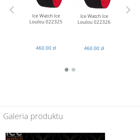
Ice Watch Ice
Ice Watch Ice
Ice W
Loulou 022325
Loulou 022326
Loulo
460.00 zł
460.00 zł
460
Galeria produktu