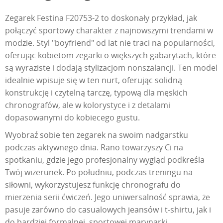
Zegarek Festina F20753-2 to doskonały przykład, jak
połączyć sportowy charakter z najnowszymi trendami w
modzie. Styl "boyfriend" od lat nie traci na popularności,
oferując kobietom zegarki o większych gabarytach, które
są wyraziste i dodają stylizacjom nonszalancji. Ten model
idealnie wpisuje się w ten nurt, oferując solidną
konstrukcję i czytelną tarczę, typową dla męskich
chronografów, ale w kolorystyce i z detalami
dopasowanymi do kobiecego gustu.
Wyobraź sobie ten zegarek na swoim nadgarstku
podczas aktywnego dnia. Rano towarzyszy Ci na
spotkaniu, gdzie jego profesjonalny wygląd podkreśla
Twój wizerunek. Po południu, podczas treningu na
siłowni, wykorzystujesz funkcję chronografu do
mierzenia serii ćwiczeń. Jego uniwersalność sprawia, że
pasuje zarówno do casualowych jeansów i t-shirtu, jak i
do bardziej formalnej, sportowej marynarki.