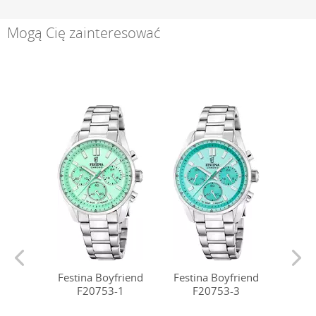
Mogą Cię zainteresować
Festina Boyfriend
Festina Boyfriend
Festi
F20753-1
F20753-3
F