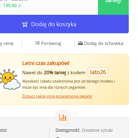
taniej!
z:
135.00
zł
Dodaj do koszyka
j cenę
Porównaj
Dodaj do schowka
Letni czas zakupów!
lato26
Nawet do
20% taniej
z kodem:
Wysokość rabatu uzależniona jest od danego modelu i
może być inna dla różnych zegarków.
Zobacz także inne przecenione zegarki
tis!
Dostępność:
Ostatnie sztuki