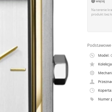
więcej
Na terenie kr
produkt bez k
Podstawowe 
Model:
C
Kolekcja
Mechan
Przezna
Koperta
Numer p