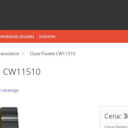
WYBRANE ZEGARKI
DODATKI
ransolecie
Cluse Fluette CW11510
te CW11510
 recenzję
Cena:
3
Cena detali