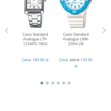
Casio Standard
Casio Standard
Casi
Analogue LTP-
Analogue LRW-
Ana
1234PD-7BEG
200H-2B
123
Cena:
189.00 zł
Cena:
139.00
Cena:
209 zł
zł