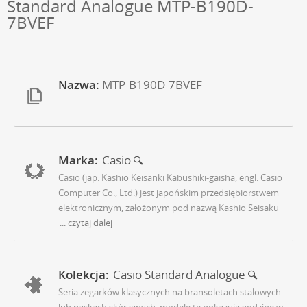
Standard Analogue MTP-B190D-
7BVEF
Nazwa:
MTP-B190D-7BVEF
Marka:
Casio
Casio (jap. Kashio Keisanki Kabushiki-gaisha, engl. Casio
Computer Co., Ltd.) jest japońskim przedsiębiorstwem
elektronicznym, założonym pod nazwą Kashio Seisaku
... czytaj dalej
Kolekcja:
Casio Standard Analogue
Seria zegarków klasycznych na bransoletach stalowych
lub paskach skórzanych, modele te pokazują godzinę w