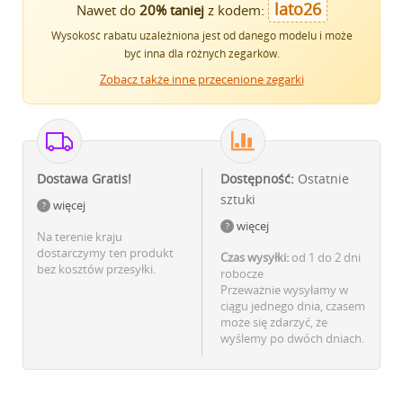
lato26
Nawet do
20% taniej
z kodem:
Wysokość rabatu uzależniona jest od danego modelu i może
być inna dla różnych zegarków.
Zobacz także inne przecenione zegarki
Dostawa Gratis!
Dostępność:
Ostatnie
sztuki
więcej
więcej
Na terenie kraju
dostarczymy ten produkt
Czas wysyłki:
od 1 do 2 dni
bez kosztów przesyłki.
robocze
Przeważnie wysyłamy w
ciągu jednego dnia, czasem
może się zdarzyć, że
wyślemy po dwóch dniach.