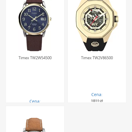
Timex TW2W54500
Timex TW2V86500
Cena:
1811 zł
Cena:
297.00 zł
1631.00 zł