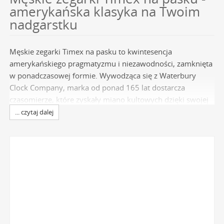
amerykańska klasyka na Twoim
nadgarstku
Męskie zegarki Timex na pasku to kwintesencja
amerykańskiego pragmatyzmu i niezawodności, zamknięta
w ponadczasowej formie. Wywodząca się z Waterbury
Clock Company, marka od ponad 165 lat dostarcza
czasomierze, które zyskały miano kultowych dzięki swojej
wytrzymałości i dostępności. To właśnie Timex
... czytaj dalej
zdemokratyzował zegarek, czyniąc go narzędziem dla
każdego, a hasło "Takes a licking and keeps on ticking"
stało się synonimem legendarnej trwałości. Wybierając
model z tej kategorii, inwestujesz w kawałek historii
zegarmistrzostwa, który łączy w sobie klasyczny design z
nowoczesnymi rozwiązaniami technologicznymi. W naszej
ofercie znajdziesz wyłącznie oryginalne
zegarki marki
Timex
, które stanowią idealny wybór dla mężczyzn
ceniących funkcjonalność i styl.