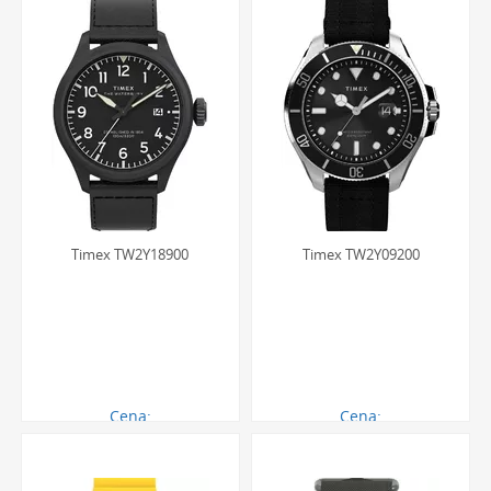
Timex TW2Y18900
Timex TW2Y09200
Cena:
Cena:
709.00 zł
417.00 zł