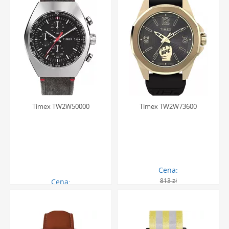
Timex TW2W50000
Timex TW2W73600
Cena:
813 zł
Cena:
452.00 zł
557.00 zł