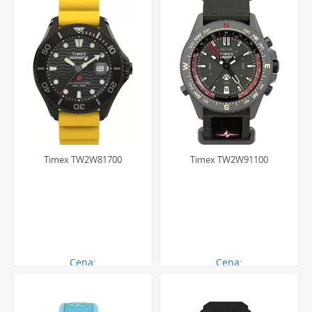
Timex TW2W81700
Timex TW2W91100
Cena:
Cena:
997.00 zł
1299.00 zł