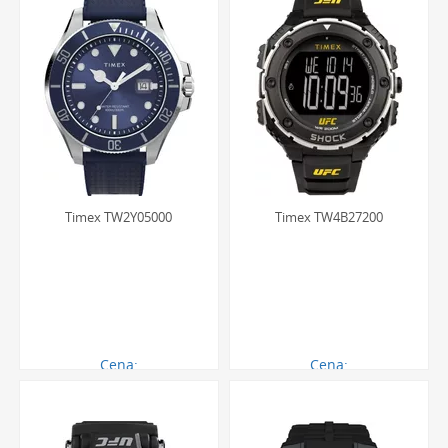
Timex TW2Y05000
Timex TW4B27200
Cena:
Cena:
467.00 zł
487.00 zł