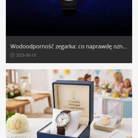
Wodoodporność zegarka: co naprawdę oznacza 30WR, 50WR, 100WR lub 200WR
2026-06-18