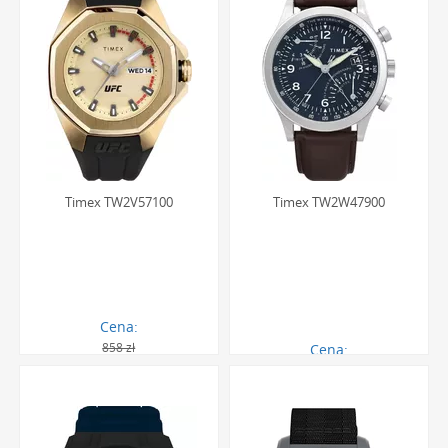
Timex TW2V57100
Timex TW2W47900
Cena:
858 zł
Cena:
660.00 zł
751.00 zł