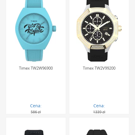
Timex TW2W96900
Timex TW2V99200
Cena:
Cena:
586 zł
1339 zł
351.00 zł
1205.00 zł