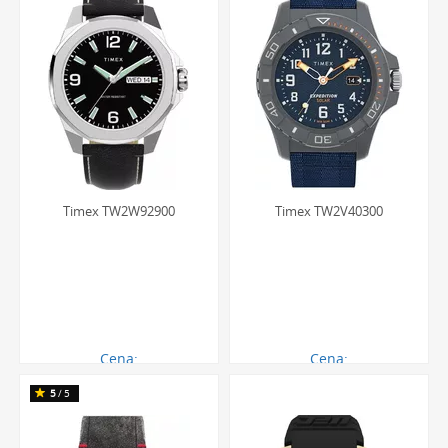
Timex TW2W92900
Timex TW2V40300
Cena:
Cena:
408.00 zł
550.00 zł
5
/5