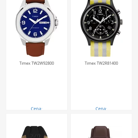
Timex TW2W92800
Timex TW2R81400
Cena:
Cena:
487.00 zł
388.00 zł