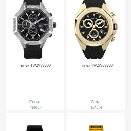
Timex TW2V99300
Timex TW2W69800
Cena:
Cena:
1339 zł
1494 zł
1205.00 zł
1397.00 zł