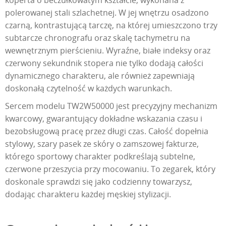
koperta o beczułkowatym kształcie, wykonana z
polerowanej stali szlachetnej. W jej wnętrzu osadzono
czarną, kontrastującą tarczę, na której umieszczono trzy
subtarcze chronografu oraz skalę tachymetru na
wewnętrznym pierścieniu. Wyraźne, białe indeksy oraz
czerwony sekundnik stopera nie tylko dodają całości
dynamicznego charakteru, ale również zapewniają
doskonałą czytelność w każdych warunkach.
Sercem modelu TW2W50000 jest precyzyjny mechanizm
kwarcowy, gwarantujący dokładne wskazania czasu i
bezobsługową pracę przez długi czas. Całość dopełnia
stylowy, szary pasek ze skóry o zamszowej fakturze,
którego sportowy charakter podkreślają subtelne,
czerwone przeszycia przy mocowaniu. To zegarek, który
doskonale sprawdzi się jako codzienny towarzysz,
dodając charakteru każdej męskiej stylizacji.