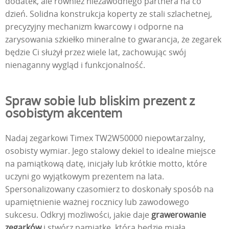
dodatek, ale również niezawodnego partnera na co
dzień. Solidna konstrukcja koperty ze stali szlachetnej,
precyzyjny mechanizm kwarcowy i odporne na
zarysowania szkiełko mineralne to gwarancja, że zegarek
będzie Ci służył przez wiele lat, zachowując swój
nienaganny wygląd i funkcjonalność.
Spraw sobie lub bliskim prezent z
osobistym akcentem
Nadaj zegarkowi Timex TW2W50000 niepowtarzalny,
osobisty wymiar. Jego stalowy dekiel to idealne miejsce
na pamiątkową datę, inicjały lub krótkie motto, które
uczyni go wyjątkowym prezentem na lata.
Spersonalizowany czasomierz to doskonały sposób na
upamiętnienie ważnej rocznicy lub zawodowego
sukcesu. Odkryj możliwości, jakie daje
grawerowanie
zegarków
i stwórz pamiątkę, która będzie miała