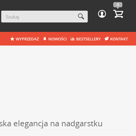
0
WYPRZEDAŻ
NOWOŚCI
BESTSELLERY
KONTAKT
rska elegancja na nadgarstku