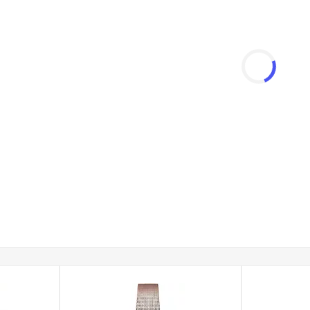
Zegarki w odcieniach złota lub różowego złota zawdzięczają swój
metoda nanoszenia powłoki w warunkach próżniowych, co zapewnia 
zewyższającą tradycyjne metody złocenia.
nsolet
- Kategoria oferuje szeroki przekrój bransolet, od klasy
 typu mesh (mediolańskie). Każda z nich wyposażona jest w bez
ele damskich modeli Adriatica na bransolecie wyróżnia się subt
ami, a indeksy lub bezele wysadzane kryształkami dodają całości b
nych serii, w tym m.in.:
Passion, Essence, Milano oraz Classic. K
o indywidualnego stylu i preferencji, od minimalistycznej nowoc
 sklepie, masz pewność otrzymania w 100% oryginalnego produkt
owym opakowaniu, co czyni go idealnym pomysłem na prezent. 
 trafił na Twój nadgarstek.
o wybrać damski zegarek na bransolec