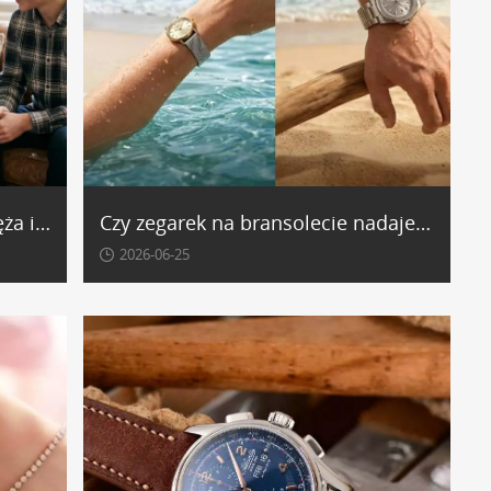
Zegarek na prezent dla taty, męża i dziadka - co wybrać?
Czy zegarek na bransolecie nadaje się na lato? Plusy i minusy - opinie
2026-06-25