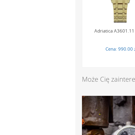
Czy bransolety w
Tak, większość bransolet 
Adriatica A3601.1
pozwala na idealne dopa
zbudowanych z ogniw, do
zegarmistrzowskim lub sa
Cena:
990.00 
Jaki stopień wodo
Damskie zegarki Adriatic
Może Cię zainter
zapewnia odporność na p
powierzchniowe, jednak n