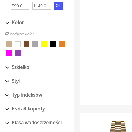
Trwałe powłoki PVD
- 
Deposition). Jest to 
ścieranie, znacznie pr
Kolor
Zróżnicowane typy bra
Wybierz kolor
komfortowe bransolety
odpięciem.
Detale i zdobienia
- Wi
się unikalnymi refleks
Szkiełko
Szeroki wybór różnorod
dopasowanie zegarka d
Styl
Kupując w autoryzowanym
Typ indeksów
dostarczany jest w firm
czasomierz jak najszybciej
Kształt koperty
Dlaczego wart
Klasa wodoszczelności