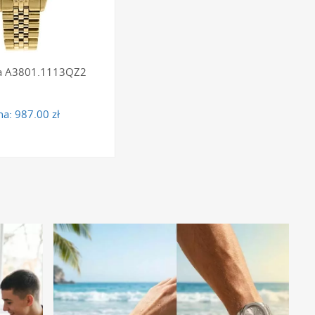
egulować?
mesh (mediolańskie) posiadają przesuwane zapięcie, które
ca A3801.1113QZ2
znych narzędzi. W przypadku klasycznych bransolet
ntów, co można wykonać w profesjonalnym serwisie
na:
987.00 zł
acza?
ej 3 ATM (30 metrów) lub 5 ATM (50 metrów). Klasa 3 ATM
 wodoszczelności 5 ATM pozwala dodatkowo na pływanie
rzycisków lub odciągania koronki.