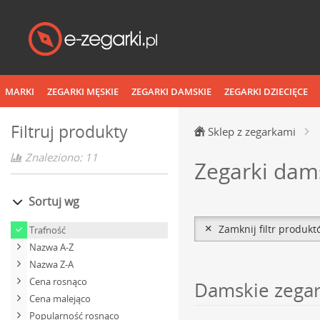
MARKI
ZEGARKI MĘSKIE
ZEGARKI DAMSKIE
ZEGARKI DZIECIĘCE
Filtruj produkty
Sklep z zegarkami
Znaleziono: 11
Zegarki dams
Sortuj wg
Zamknij filtr produk
Trafność
Nazwa A-Z
Nazwa Z-A
Cena rosnąco
Damskie zegark
Cena malejąco
Popularność rosnąco