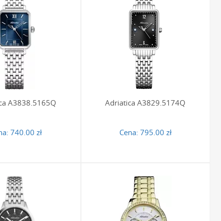
teryjnej estetyki. Bransoleta wykonana z hipoalergicznej stali
wykle uniwersalna. Pasuje zarówno do formalnych strojów, jak
lasy i wyrafinowania. To wybór dla kobiety, która ceni sobie
j styl.
olety, w tym popularne warianty typu mesh, są łatwe w
sków, nie ulegają zużyciu pod wpływem wilgoci czy upływu
ny model, czy wyrazisty zegarek w kolorze złota lub różowego
tkiem do Twojej stylizacji.
ica A3838.5165Q
Adriatica A3829.5174Q
na:
740.00 zł
Cena:
795.00 zł
wyjątkowym, warto skorzystać z możliwości personalizacji.
 pamiątkę na całe życie. oferujemy profesjonalne
usługi
rzalny charakter.
ałym uzupełnieniem każdej garderoby. Modele w kolorze