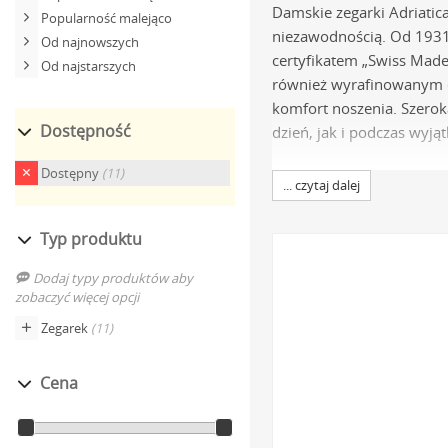
Damskie zegarki Adriatic
Popularność malejąco
niezawodnością. Od 1931 
Od najnowszych
certyfikatem „Swiss Made”
Od najstarszych
również wyrafinowanym el
komfort noszenia. Szerok
Dostępność
dzień, jak i podczas wyj
Specyfikacja t
Dostępny
(11)
... czytaj dalej
Mechanizmy Swiss M
Typ produktu
zależności od modelu,
Dodaj typy produktów aby
oraz zaawansowane mec
zobaczyć więcej opcji
Materiały najwyższej j
Zegarek
(11)
odporność na korozję i
Wytrzymałe szkła och
Cena
stosowane jest niemal 
uszkodzeniami mecha