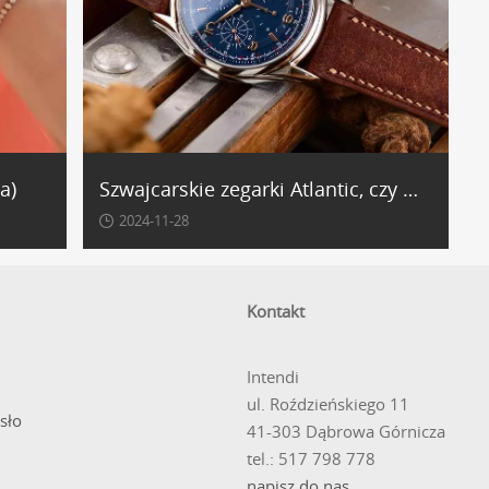
a)
Szwajcarskie zegarki Atlantic, czy warto?
2024-11-28
Kontakt
Intendi
ul. Roździeńskiego 11
sło
41-303 Dąbrowa Górnicza
tel.: 517 798 778
napisz do nas