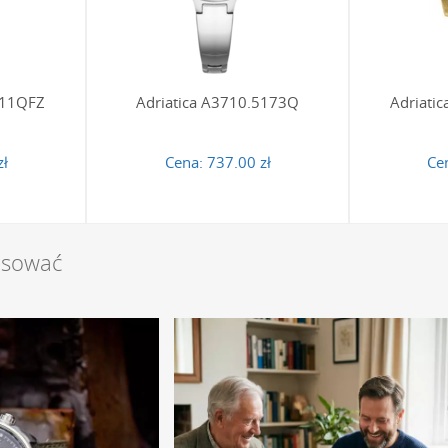
 zegarkach Adriatica można samodzielnie r
jest zaprojektowana z myślą o łatwej regulacji. Bransolety typu 
111QFZ
Adriatica A3710.5173Q
Adriati
sowanie długości w domowych warunkach bez użycia specjalistyc
 skrócenia wymagane jest usunięcie odpowiedniej liczby segme
modzielnie przy użyciu prostego narzędzia do wybijania pinów.
zł
Cena:
737.00 zł
Ce
szczelności posiadają te zegarki i co to ozn
a na bransolecie oferują różne klasy wodoszczelności, najczęści
esować
rzypadkowe zachlapania, takie jak mycie rąk czy deszcz. Klasa
ależy pamiętać, aby podczas kontaktu z wodą unikać wciskania p