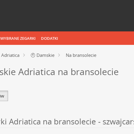
WYBRANE ZEGARKI
DODATKI
Adriatica
🕙
Damskie
Na bransolecie
kie Adriatica na bransolecie
tów
i Adriatica na bransolecie - szwajca