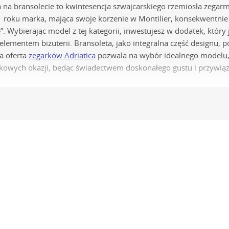
a na bransolecie to kwintesencja szwajcarskiego rzemiosła zegar
roku marka, mająca swoje korzenie w Montilier, konsekwentnie 
. Wybierając model z tej kategorii, inwestujesz w dodatek, który
ementem biżuterii. Bransoleta, jako integralna część designu, 
a oferta
zegarków Adriatica
pozwala na wybór idealnego modelu, 
ątkowych okazji, będąc świadectwem doskonałego gustu i przywiąza
echniczna w czasomierzach Adriatica d
ade
- Sercem każdego zegarka jest jego mechanizm, a Adriatica st
 znajdziemy tu precyzyjne mechanizmy kwarcowe Ronda Swiss Ma
hanizmy automatyczne ETA lub Sellita dla koneserek tradycyjn
akości
- Koperty oraz bransolety wykonywane są z hipoalergicznej 
 czynniki zewnętrzne, a co najważniejsze, jest w pełni bezpieczny
ronne
- Tarcza, będąca wizytówką zegarka, chroniona jest przez 
niezniszczalne szkło szafirowe, a w innych specjalnie utwardzane
nicznymi.