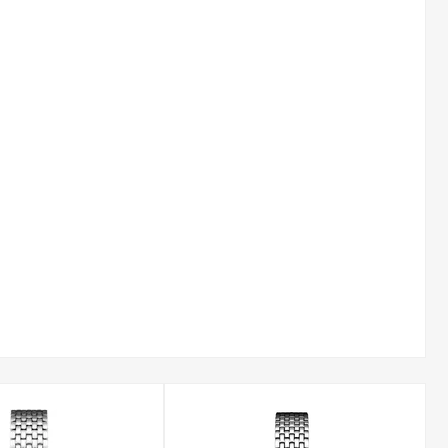
 kolor zaawansowanej technologii PVD (Physical Vapour
jej wyjątkową trwałość, jednolitość barwy i odporność na
cznych, zbudowanych z solidnych ogniw, po modne i niezwykle
pieczne zapięcie, które chroni zegarek przed przypadkowym
elnymi zdobieniami. Tarcze wykonane z masy perłowej mienią
iżuteryjnego blasku i elegancji.
ażda kolekcja oferuje unikalny design, pozwalając na idealne
zesności po bogato zdobioną klasykę.
u, objętego oficjalną polską gwarancją. Każdy zegarek
Zapewniamy również darmową i szybką dostawę, aby wybrany
ie od Adriatica?