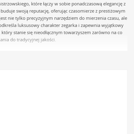
mistrzowskiego, które łączy w sobie ponadczasową elegancję z
buduje swoją reputację, oferując czasomierze z prestiżowym
 jest nie tylko precyzyjnym narzędziem do mierzenia czasu, ale
podkreśla luksusowy charakter zegarka i zapewnia wyjątkowy
który stanie się nieodłącznym towarzyszem zarówno na co
nia do tradycyjnej jakości.
la kobiet
osuje wyłącznie sprawdzone, szwajcarskie jednostki. W
de, gwarantujące dokładność i minimalną potrzebę obsługi,
ego zegarmistrzostwa.
stali szlachetnej 316L. Jest to materiał ceniony za wyjątkową
 dla skóry, eliminując ryzyko podrażnień.
szkła o wysokiej odporności na zarysowania. W wielu modelach
 szkło mineralne, które skutecznie zabezpiecza cyferblat przed