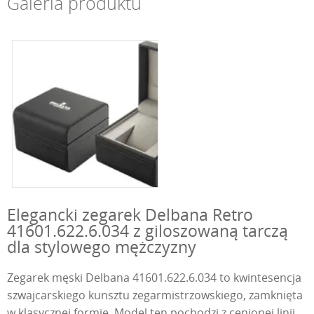
Galeria produktu
Elegancki zegarek Delbana Retro
41601.622.6.034 z giloszowaną tarczą
dla stylowego mężczyzny
Zegarek męski Delbana 41601.622.6.034 to kwintesencja
szwajcarskiego kunsztu zegarmistrzowskiego, zamknięta
w klasycznej formie. Model ten pochodzi z cenionej linii