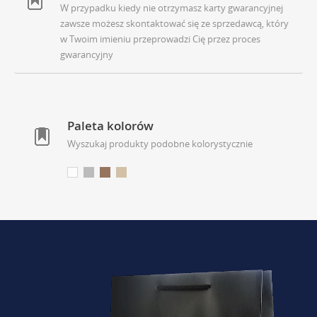
W przypadku kiedy nie otrzymasz karty gwarancyjnej
zawsze możesz skontaktować się ze sprzedawcą, który
w Twoim imieniu przeprowadzi Cię przez proces
gwarancyjny
Paleta kolorów
Wyszukaj produkty podobne kolorystycznie