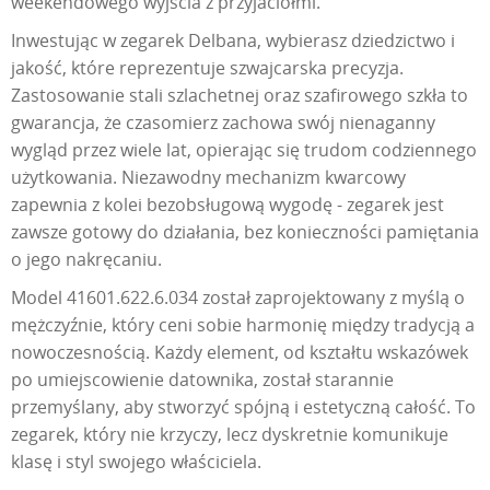
weekendowego wyjścia z przyjaciółmi.
Inwestując w zegarek Delbana, wybierasz dziedzictwo i
jakość, które reprezentuje szwajcarska precyzja.
Zastosowanie stali szlachetnej oraz szafirowego szkła to
gwarancja, że czasomierz zachowa swój nienaganny
wygląd przez wiele lat, opierając się trudom codziennego
użytkowania. Niezawodny mechanizm kwarcowy
zapewnia z kolei bezobsługową wygodę - zegarek jest
zawsze gotowy do działania, bez konieczności pamiętania
o jego nakręcaniu.
Model 41601.622.6.034 został zaprojektowany z myślą o
mężczyźnie, który ceni sobie harmonię między tradycją a
nowoczesnością. Każdy element, od kształtu wskazówek
po umiejscowienie datownika, został starannie
przemyślany, aby stworzyć spójną i estetyczną całość. To
zegarek, który nie krzyczy, lecz dyskretnie komunikuje
klasę i styl swojego właściciela.