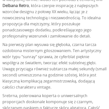
Delbana Retro
, która czerpie inspirację z najlepszych
wzorców designu z połowy XX wieku, łącząc je z
nowoczesną technologią i niezawodnością. To idealna
propozycja dla mężczyzny, który poszukuje
ponadczasowego dodatku, podkreślającego jego
profesjonalny wizerunek i zamiłowanie do detali.
Na pierwszy plan wysuwa się głęboka, czarna tarcza
ozdobiona misternym giloszowaniem. Ten artystyczny
wzór typu "sunray" sprawia, że cyferblat pięknie
współgra ze światłem, tworząc efekt subtelnej głębi.
Uwagę przyciąga również subtarcza małej sekundy (small
second) umieszczona na godzinie szóstej, która jest
klasyczną komplikacją zegarmistrzowską, dodającą
całości charakteru vintage.
Srebrna, polerowana koperta o uniwersalnych
proporcjach doskonale komponuje się z czarnym,
skórzanym paskiem o fakturze skóry aligatora. Całość