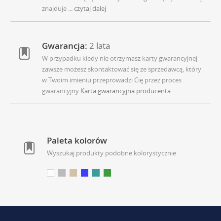
znajduje
... czytaj dalej
Gwarancja:
2 lata
W przypadku kiedy nie otrzymasz karty gwarancyjnej
zawsze możesz skontaktować się ze sprzedawcą, który
w Twoim imieniu przeprowadzi Cię przez proces
gwarancyjny
Karta gwarancyjna producenta
Paleta kolorów
Wyszukaj produkty podobne kolorystycznie