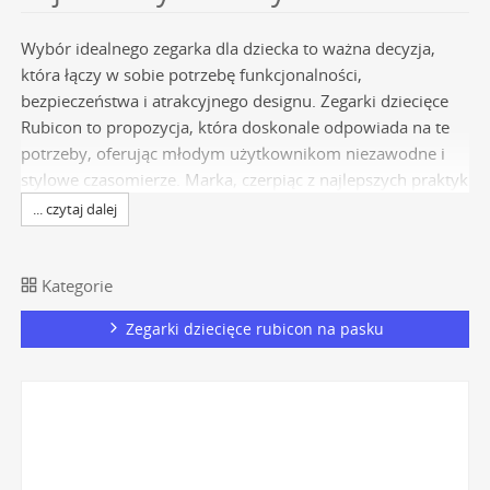
Wybór idealnego zegarka dla dziecka to ważna decyzja,
która łączy w sobie potrzebę funkcjonalności,
bezpieczeństwa i atrakcyjnego designu. Zegarki dziecięce
Rubicon to propozycja, która doskonale odpowiada na te
potrzeby, oferując młodym użytkownikom niezawodne i
stylowe czasomierze. Marka, czerpiąc z najlepszych praktyk
zegarmistrzostwa, tworzy modele, które są nie tylko
... czytaj dalej
pięknym dodatkiem, ale przede wszystkim trwałym i
praktycznym narzędziem do nauki odczytywania czasu. W
ofercie
zegarków marki Rubicon
dedykowanej
Kategorie
najmłodszym znajdziemy połączenie sprawdzonych
Zegarki dziecięce rubicon na pasku
japońskich technologii z projektami, które trafiają w gusta
dzieci i budzą zaufanie rodziców, stając się doskonałym
towarzyszem codziennych przygód.
Technologia i materiały w
czasomierzach Rubicon dla dzieci