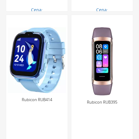
Wodoszczelność na co dzień:
Modele z tej kolekcji
Cena:
Cena:
posiadają klasę wodoszczelności na poziomie 3 ATM lub
244.00 zł
517.00 zł
5 ATM. Oznacza to pełną odporność na przypadkowe
zachlapania podczas mycia rąk czy deszczu, co daje
dziecku swobodę, a rodzicom spokój ducha.
Szeroki wybór różnorodnych serii, w tym m.in.:
Smash,
R-Line Junior oraz Funky Time. Każda z nich oferuje
unikalny design, od sportowych modeli z cyfrowymi
wyświetlaczami po klasyczne, analogowe zegarki w
pastelowych kolorach, pozwalając na idealne
dopasowanie do charakteru i upodobań dziecka.
Kupując, masz pewność, że otrzymujesz produkt z
Rubicon RUB414
Rubicon RUB395
oficjalnej polskiej dystrybucji, objęty pełną gwarancją
producenta. Zapewniamy szybką i darmową dostawę, a
każdy zegarek dziecięcy Rubicon jest zapakowany w
oryginalne pudełko, co czyni go gotowym i doskonałym
pomysłem na prezent na komunię, urodziny czy Dzień