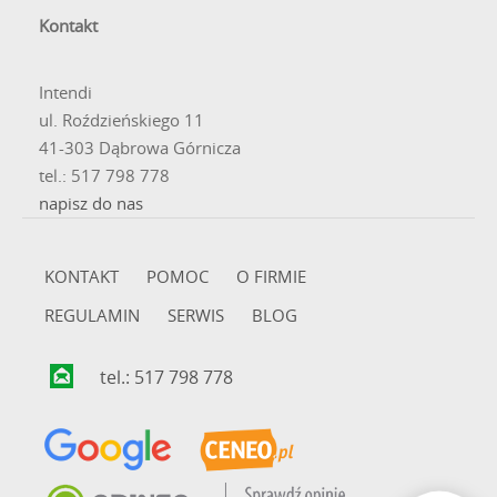
wytrzymałe paski parciane (materiałowe). Wszystkie
Kontakt
metalowe elementy mające kontakt ze skórą, takie jak
klamerka czy dekiel koperty, wykonane są z hipoalergicznej
stali szlachetnej 316L, co czyni te zegarki bezpiecznym
Intendi
wyborem nawet dla dzieci o wrażliwej skórze.
ul. Roździeńskiego 11
41-303 Dąbrowa Górnicza
tel.: 517 798 778
napisz do nas
KONTAKT
POMOC
O FIRMIE
REGULAMIN
SERWIS
BLOG
tel.: 517 798 778