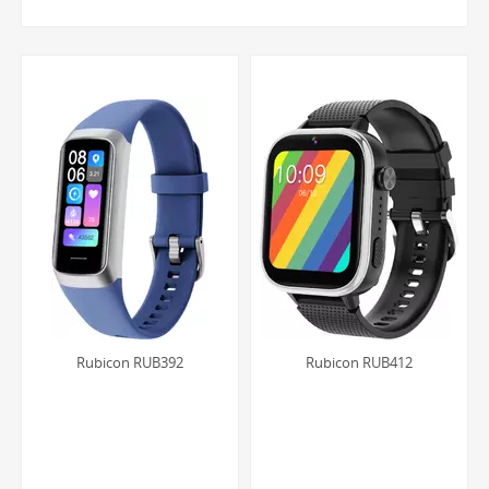
Charakteryzują się one podwyższoną odpornością na
zarysowania i pęknięcia w porównaniu do
standardowych szkieł, co jest kluczowe podczas
aktywnej zabawy i codziennego użytkowania przez
dziecko.
Czytelne i kolorowe tarcze:
Projektanci marki Rubicon
doskonale rozumieją potrzeby najmłodszych. Tarcze
posiadają wyraźne, często cyfrowe lub duże arabskie
indeksy oraz kontrastujące wskazówki, co znacząco
ułatwia naukę i odczytywanie godzin. Żywa kolorystyka
sprawia, że zegarek jest atrakcyjnym gadżetem.
Komfortowe i bezpieczne paski:
Paski w zegarkach
Rubicon RUB392
Rubicon RUB412
dziecięcych wykonane są z miękkich, przyjemnych w
dotyku i łatwych w czyszczeniu materiałów, takich jak
silikon, kauczuk czy wytrzymała tkanina. Zapewniają
komfort noszenia przez cały dzień i nie powodują
podrażnień.