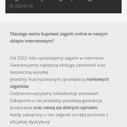
ceny. W recenzjach często podkreślana jest ich
2023-01-20
wytrzymałość na trudy codziennego użytkowania oraz
niezawodność japońskich mechanizmów. Dzieci z kolei
uwielbiają je za atrakcyjny, kolorowy design i wygodę
noszenia. Pozytywne opinie potwierdzają, że jest to
Dlaczego warto kupować zegarki online w naszym
przemyślany i bezpieczny wybór na pierwszy, poważny
sklepie internetowym?
zegarek dla dziecka.
Odpowiedzi na pytania o zegarki
Od 2002 roku sprzedajemy zegarki w internecie
dla dzieci marki Rubicon
Gwarantujemy najlepszą obsługę zamówień oraz
bezpieczną wysyłkę
Jakie szkło chroni tarczę w zegarkach
Jesteśmy Autoryzowanym sprzedawcą
markowych
dziecięcych Rubicon?
zegarków
Codziennie wysyłamy kilkadziesiąt zamówień
Większość modeli z kolekcji dziecięcej marki Rubicon
Zakupione u nas produkty posiadają gwarancję
wyposażona jest w wysokiej jakości utwardzane szkiełko
producenta
oraz cieszą się dobrymi opiniami
mineralne. Jest to optymalne rozwiązanie dla najmłodszych
Każdy zakupiony u nas zegarek na rękę pochodzi z
użytkowników, ponieważ oferuje znacznie większą
oficjalnej dystrybucji
elastyczność i odporność na stłuczenia niż twarde szkło