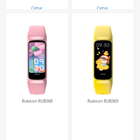
marki. Koperty wykonane z hipoalergicznej stali 316L
skutecznie chronią precyzyjny mechanizm przed
Cena:
Cena:
244.00 zł
244.00 zł
wstrząsami i uszkodzeniami. Zastosowanie utwardzanego
szkiełka mineralnego stanowi barierę dla zarysowań, które
mogłyby powstać podczas codziennych aktywności. Taka
konstrukcja gwarantuje, że zegarek zachowa swój
estetyczny wygląd i pełną funkcjonalność przez długi czas,
stając się wiernym towarzyszem dziecka.
Personalizacja i grawerowanie
Pierwszy zegarek to często pamiątka na całe życie. Aby
nadać mu jeszcze bardziej osobistego charakteru, warto
skorzystać z
opcji grawerowania zegarków
. Umieszczenie
Rubicon RUB368
Rubicon RUB369
na deklu daty, inicjałów lub krótkiej dedykacji zamieni
czasomierz w unikalny i sentymentalny skarb, który będzie
przypominał o ważnej chwili i osobie, która go podarowała.
Taka personalizacja czyni prezent wyjątkowym i
niezapomnianym.