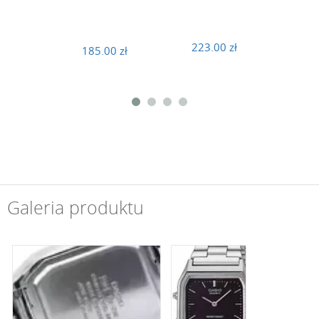
223.00 zł
343
185.00 zł
Galeria produktu