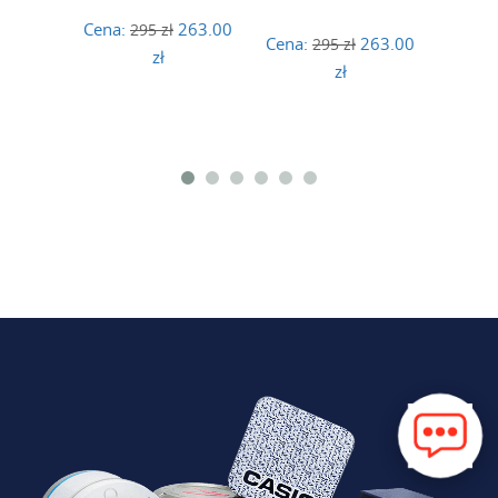
Cena:
263.00
295 zł
Cena:
263.00
295 zł
zł
zł
Cena: