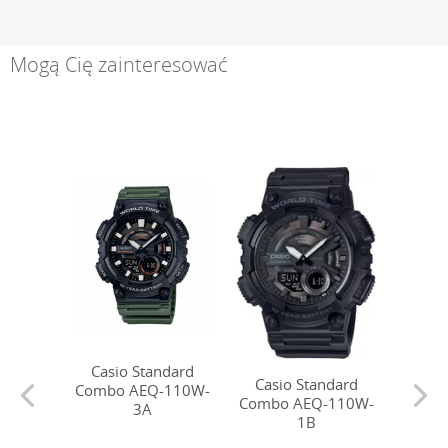
Mogą Cię zainteresować
Casio Standard
Casio Standard
Combo AEQ-110W-
Combo AEQ-110W-
3A
Casio
1B
2