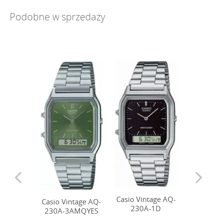
Podobne w sprzedaży
Casio Vintage AQ-
Casio V
Casio Vintage AQ-
230A-1D
230
230A-3AMQYES