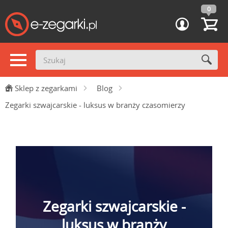
0
Sklep z zegarkami
Blog
Zegarki szwajcarskie - luksus w branży czasomierzy
Zegarki szwajcarskie -
luksus w branży