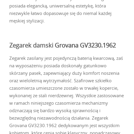
posiada elegancką, uniwersalną estetykę, która
niezwykle łatwo dopasowuje się do niemal każdej
męskiej stylizacji.
Zegarek damski
Grovana GV3230.1962
Zegarek zasilany jest pojedynczą baterią kwarcową, zaś
na wyposażeniu posiada doskonały gatunkowo
skórzany pasek, zapewniający duży komfort noszenia
oraz wieloletnią wytrzymałość. Szafirowe szkiełko
czasomierza umieszczone zostało w trwałej kopercie,
wykonanej ze stali nierdzewnej. Wszystkie zastosowane
w ramach niniejszego czasomierza mechanizmy
odznaczają się bardzo wysoką sprawnością i
bezwzględną niezawodnością działania. Zegarek
Grovana GV3230.1962 dedykowanym jest wszystkim
kobietom, które cenią sobie klasyczny, ponadczasowy