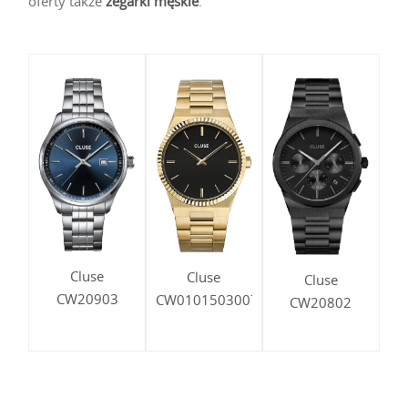
oferty także
zegarki męskie
.
Cluse
Cluse
Cluse
CW20903
CW0101503007
CW20802