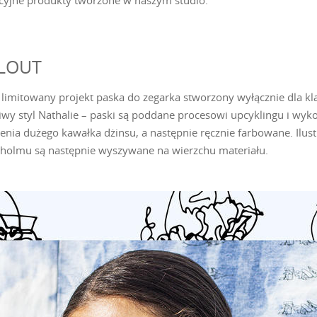
cyjne produkty tworzone w naszym studio.
LLOUT
 limitowany projekt paska do zegarka stworzony wyłącznie dla kl
iwy styl Nathalie – paski są poddane procesowi upcyklingu i wyk
enia dużego kawałka dżinsu, a następnie ręcznie farbowane. Ilust
kholmu są następnie wyszywane na wierzchu materiału.