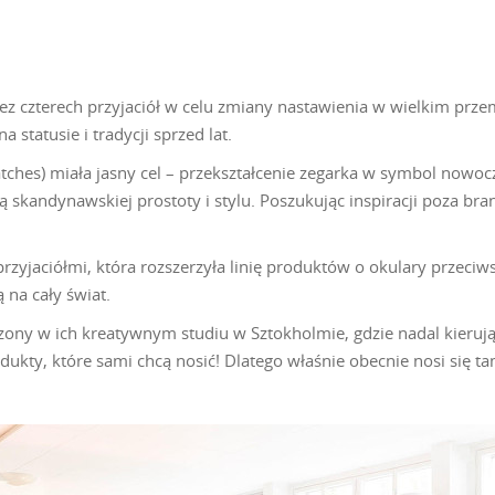
ez czterech przyjaciół w celu zmiany nastawienia w wielkim prz
statusie i tradycji sprzed lat.
tches) miała jasny cel – przekształcenie zegarka w symbol nowoc
 skandynawskiej prostoty i stylu. Poszukując inspiracji poza bra
przyjaciółmi, która rozszerzyła linię produktów o okulary przeciws
 na cały świat.
orzony w ich kreatywnym studiu w Sztokholmie, gdzie nadal kieru
dukty, które sami chcą nosić! Dlatego właśnie obecnie nosi się t