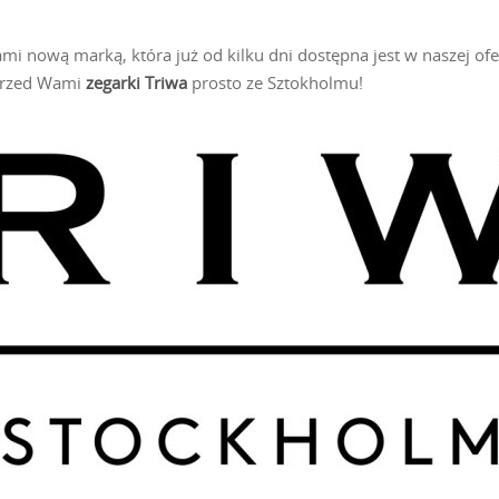
Wami nową marką, która już od kilku dni dostępna jest w naszej of
przed Wami
zegarki Triwa
prosto ze Sztokholmu!