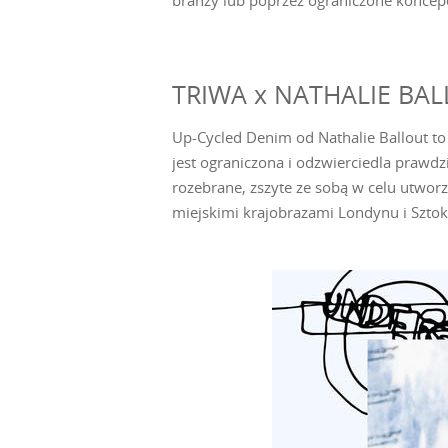
branży lub poprzez ograniczone koncep
TRIWA x NATHALIE BA
Up-Cycled Denim od Nathalie Ballout to
jest ograniczona i odzwierciedla prawdz
rozebrane, zszyte ze sobą w celu utworz
miejskimi krajobrazami Londynu i Szto