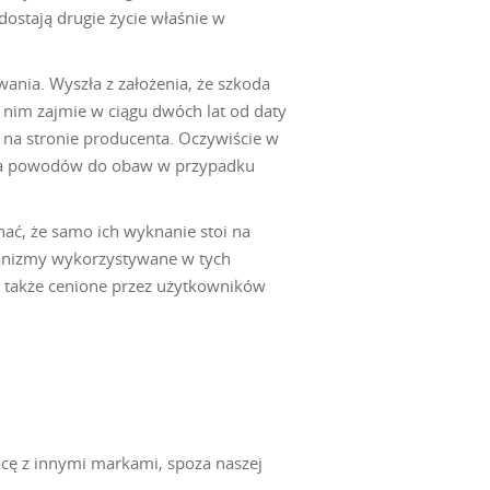
stają drugie życie właśnie w
ania. Wyszła z założenia, że szkoda
ę nim zajmie w ciągu dwóch lat od daty
z na stronie producenta. Oczywiście w
ie ma powodów do obaw w przypadku
ać, że samo ich wyknanie stoi na
hanizmy wykorzystywane w tych
 także cenione przez użytkowników
cę z innymi markami, spoza naszej