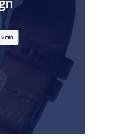
ign
6 min