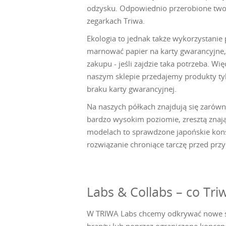
odzysku. Odpowiednio przerobione twor
zegarkach Triwa.
Ekologia to jednak także wykorzystanie
marnować papier na karty gwarancyjne, w
zakupu - jeśli zajdzie taka potrzeba. W
naszym sklepie przedajemy produkty tyl
braku karty gwarancyjnej.
Na naszych półkach znajdują się zarów
bardzo wysokim poziomie, zresztą znaj
modelach to sprawdzone japońskie kons
rozwiązanie chroniące tarczę przed p
Labs & Collabs – co Tr
W TRIWA Labs chcemy odkrywać nowe sp