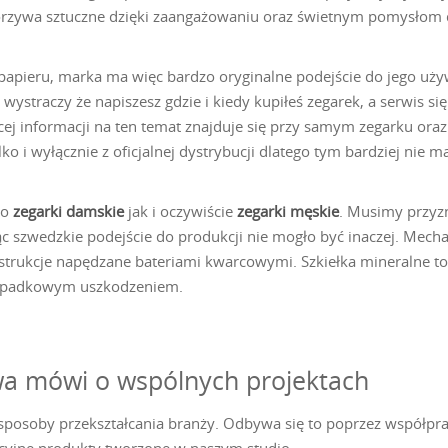
zywa sztuczne dzięki zaangażowaniu oraz świetnym pomysłom do
 papieru, marka ma więc bardzo oryginalne podejście do jego używ
ystraczy że napiszesz gdzie i kiedy kupiłeś zegarek, a serwis si
ięcej informacji na ten temat znajduje się przy samym zegarku ora
ko i wyłącznie z oficjalnej dystrybucji dlatego tym bardziej n
no
zegarki damskie
jak i oczywiście
zegarki męskie
. Musimy przyzn
ąc szwedzkie podejście do produkcji nie mogło być inaczej. Mec
trukcje napędzane bateriami kwarcowymi. Szkiełka mineralne to
rzypadkowym uszkodzeniem.
iwa mówi o wspólnych projektach
osoby przekształcania branży. Odbywa się to poprzez współpra