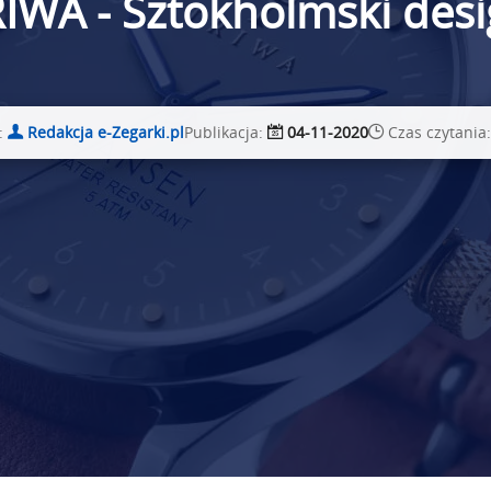
IWA - Sztokholmski des
:
Redakcja e-Zegarki.pl
Publikacja:
04-11-2020
Czas czytania: