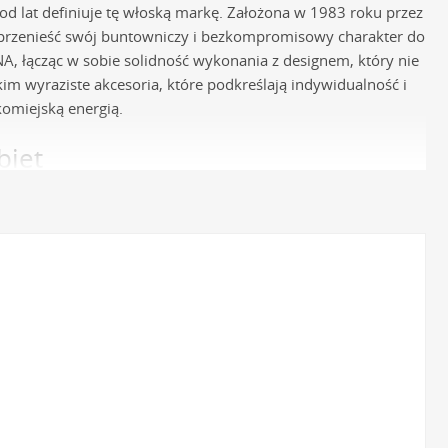
 od lat definiuje tę włoską markę. Założona w 1983 roku przez
e przenieść swój buntowniczy i bezkompromisowy charakter do
NA, łącząc w sobie solidność wykonania z designem, który nie
kim wyraziste akcesoria, które podkreślają indywidualność i
lkomiejską energią.
biet
z najwyższej jakości hipoalergicznej stali 316L. Materiał ten
kże jest w pełni bezpieczny dla skóry, co czyni go idealnym
e mechanizmy kwarcowe, najczęściej produkcji Miyota.
się na komfort i pewność użytkowania przez wiele lat. To
ę.
h ogniw stali szlachetnej, co zapewnia ich solidność i
h plecionek typu mesh. Część modeli pokrywana jest trwałą
ory estetyczne.