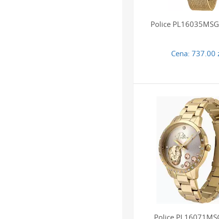
Police PL16035MS
Cena:
737.00 
Police PL16071M