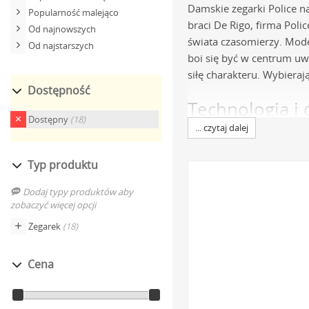
Damskie zegarki Police na
Popularność malejąco
braci De Rigo, firma Pol
Od najnowszych
świata czasomierzy. Model
Od najstarszych
boi się być w centrum uwa
siłę charakteru. Wybieraj
Dostępność
Technologia i 
Dostępny
(18)
... czytaj dalej
Koperta ze stali szlach
gwarantuje nie tylko w
Typ produktu
wyborem dla osób z wr
Dodaj typy produktów aby
Precyzyjne mechaniz
zobaczyć więcej opcji
Zapewniają one niezwy
Zegarek
(18)
gwarancja, że Twój n
Trwałe bransolety stal
Cena
komfort noszenia. Dos
powłoką PVD w kolorze