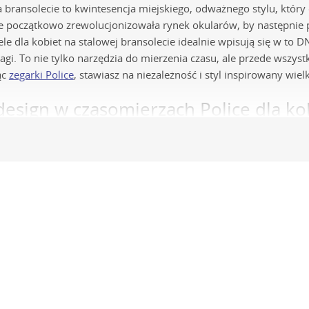
 bransolecie to kwintesencja miejskiego, odważnego stylu, który
ice początkowo zrewolucjonizowała rynek okularów, by następni
e dla kobiet na stalowej bransolecie idealnie wpisują się w to D
gi. To nie tylko narzędzia do mierzenia czasu, ale przede wszyst
ąc
zegarki Police
, stawiasz na niezależność i styl inspirowany wie
design w czasomierzach Police dla ko
etnej 316L:
Każdy zegarek damski Police posiada kopertę wykonaną 
yjątkową odporność na korozję i uszkodzenia mechaniczne, ale ta
ażliwą skórą.
my kwarcowe:
Sercem czasomierzy Police są niezawodne japoński
kłą dokładność chodu oraz długą żywotność baterii, co przekłada 
iezawodny czasomierz będzie zawsze wskazywał poprawną godzin
owe:
Bransolety w damskich zegarkach Police wykonane są z pełnyc
tępne są zarówno w klasycznych wersjach, jak i w formie modnyc
 złota, różowego złota czy czerni, co dodatkowo podnosi ich wal