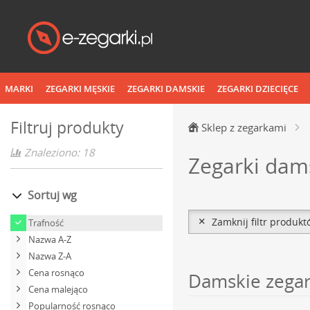
MARKI
ZEGARKI MĘSKIE
ZEGARKI DAMSKIE
ZEGARKI DZIECIĘCE
Filtruj produkty
Sklep z zegarkami
Znaleziono: 18
Zegarki dams
Sortuj wg
Zamknij filtr produk
Trafność
Nazwa A-Z
Nazwa Z-A
Cena rosnąco
Damskie zegar
Cena malejąco
Popularność rosnąco