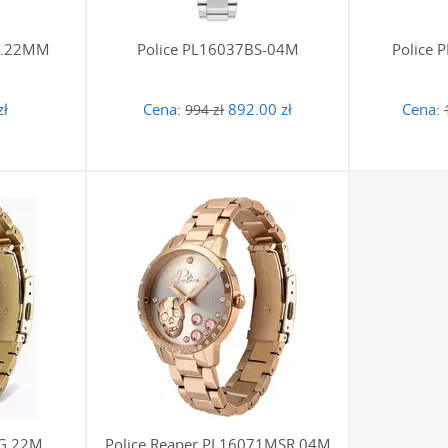
G.22MM
Police PL16037BS-04M
Police
zł
Cena:
892.00 zł
Cena:
994 zł
SG.22M
Police Reaper PL16071MSR.04M