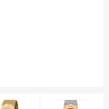
eralne. Charakteryzuje się ono podwyższoną elastycznością i
kutkami codziennego użytkowania.
omie 3 ATM (30 metrów) lub 5 ATM (50 metrów). Taki poziom
, zabezpieczając mechanizm przed przypadkowymi
ich zegarków często zdobione są kryształkami,
 rockowego i niepowtarzalnego charakteru, czyniąc je
. Każda kolekcja oferuje unikalne połączenie estetyki i
tylu.
 polskiej dystrybucji, objęty pełną gwarancją producenta.
na prezent. Zapewniamy również darmową i szybką dostawę,
lecie to doskonały wybór