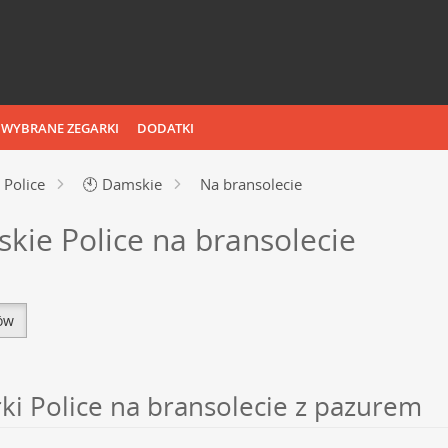
WYBRANE ZEGARKI
DODATKI
Police
🕙
Damskie
Na bransolecie
kie Police na bransolecie
tów
ki Police na bransolecie z pazurem