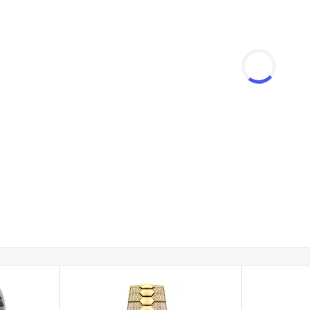
ralne:
Tarcze zegarków chronione są przez utwardzane szkło min
ia oraz stłuczenia, skutecznie zabezpieczając cyferblat przed s
dzień:
Większość modeli posiada klasę wodoszczelności na pozi
wobodne użytkowanie zegarka podczas mycia rąk czy w deszczu
tale:
Marka Police słynie z odważnego wzornictwa. Tarcze damsk
go marki, motywem czaszki lub innymi detalami, które nadają im
 do stylizacji.
nych serii, w tym m.in.:
Adder, Vesterbro, Norwood, czy Daintree
alając na wybór idealnego zegarka dopasowanego do osobistego s
e otrzymujesz w 100% oryginalny produkt pochodzący z oficjalnej
my w firmowym opakowaniu, co czyni go doskonałym pomysłem 
swoim nowym czasomierzem jak najszybciej.
i zegarek z oferty Police na branso