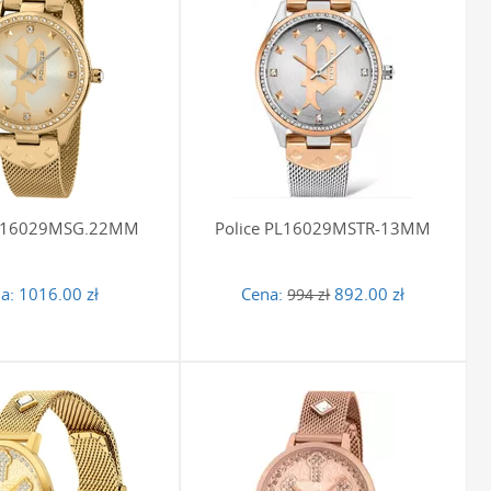
 i trwałe dodatki. Stalowa bransoleta, czy to w formie
dustrialnym designem marki. Taki zegarek staje się nie tylko
zrok i podkreśla charakter całej stylizacji. Wybór modelu na
wych, jak i bardziej formalnych zestawów, zawsze dodając im
rek na bransolecie jest inwestycją w dodatek, który przetrwa
rna na działanie czynników zewnętrznych i zachowuje swój
kuje niezawodnego czasomierza będącego jednocześnie
PL16029MSG.22MM
Police PL16029MSTR-13MM
a:
1016.00 zł
Cena:
892.00 zł
994 zł
 całe życie. Umieszczenie na deklu ważnej daty, inicjałów czy
awia, że podarowany czasomierz staje się symbolem
nia
, aby uczynić swój prezent jeszcze bardziej wyjątkowym.