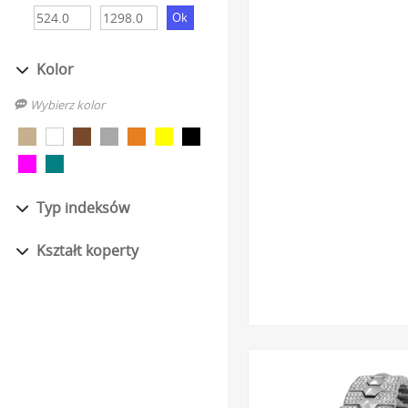
Utwardzane szkło mine
odpornością na pęknięc
Kolor
Wodoszczelność na co 
ochrony pozwala na s
Wybierz kolor
zachlapaniami.
Unikalne zdobienia i de
charakterystycznym lo
biżuteryjnym dodatkiem
Typ indeksów
Szeroki wybór różnorod
funkcjonalności, pozw
Kształt koperty
Kupując, masz pewność, ż
Każdy zegarek dostarcza
abyś mogła cieszyć się 
Dlaczego damsk