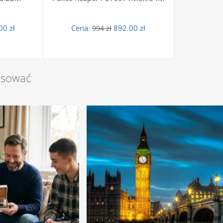
00 zł
Cena:
892.00 zł
994 zł
esować