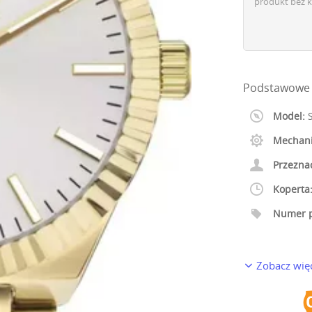
produkt bez k
Podstawowe i
Model:
S
Mechan
Przezna
Koperta
Numer p
Zobacz wię