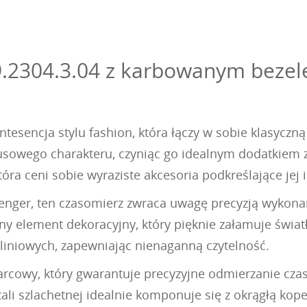
09.2304.3.04 z karbowanym bez
ntesencja stylu fashion, która łączy w sobie klasycz
susowego charakteru, czyniąc go idealnym dodatkiem 
która ceni sobie wyraziste akcesoria podkreślające jej
enger, ten czasomierz zwraca uwagę precyzją wykonan
wny element dekoracyjny, który pięknie załamuje świat
 liniowych, zapewniając nienaganną czytelność.
cowy, który gwarantuje precyzyjne odmierzanie czas
ali szlachetnej idealnie komponuje się z okrągłą kope