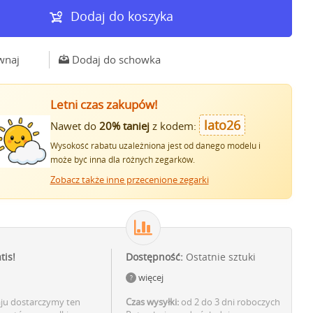
Dodaj do koszyka
wnaj
Dodaj do schowka
Letni czas zakupów!
lato26
Nawet do
20% taniej
z kodem:
Wysokość rabatu uzależniona jest od danego modelu i
może być inna dla różnych zegarków.
Zobacz także inne przecenione zegarki
tis!
Dostępność:
Ostatnie sztuki
więcej
aju dostarczymy ten
Czas wysyłki:
od 2 do 3 dni roboczych