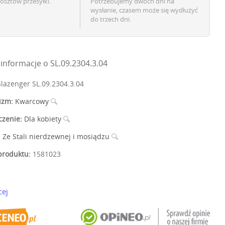
osztów przesyłki.
Potrzebujemy dwóch dni na
wysłanie, czasem może się wydłużyć
do trzech dni.
nformacje o SL.09.2304.3.04
lazenger SL.09.2304.3.04
izm:
Kwarcowy
czenie:
Dla kobiety
:
Ze Stali nierdzewnej i mosiądzu
roduktu:
1581023
cej