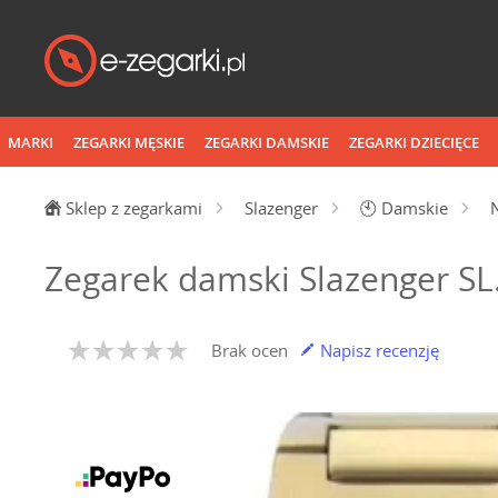
MARKI
ZEGARKI MĘSKIE
ZEGARKI DAMSKIE
ZEGARKI DZIECIĘCE
Sklep z zegarkami
Slazenger
🕙
Damskie
Zegarek damski Slazenger SL
Brak ocen
Napisz recenzję