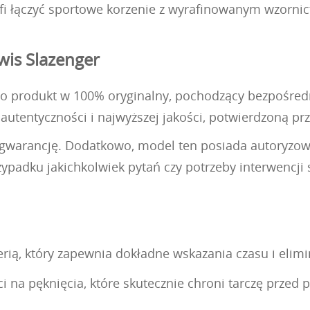
afi łączyć sportowe korzenie z wyrafinowanym wzorni
wis Slazenger
to produkt w 100% oryginalny, pochodzący bezpośrednio
autentyczności i najwyższej jakości, potwierdzoną pr
ą gwarancję. Dodatkowo, model ten posiada autoryzowa
ypadku jakichkolwiek pytań czy potrzeby interwencji 
ią, który zapewnia dokładne wskazania czasu i elim
i na pęknięcia, które skutecznie chroni tarczę prze