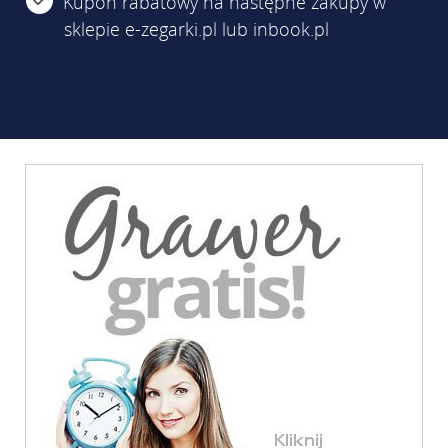
Kupon rabatowy na następne zakupy w
sklepie e-zegarki.pl lub inbook.pl