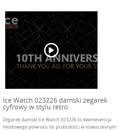
Ice Watch 023226 damski zegarek
cyfrowy w stylu retro
Zegarek damski Ice Watch 023226 to kwintesencja
modowego powrotu do przeszłości w nowoczesnym