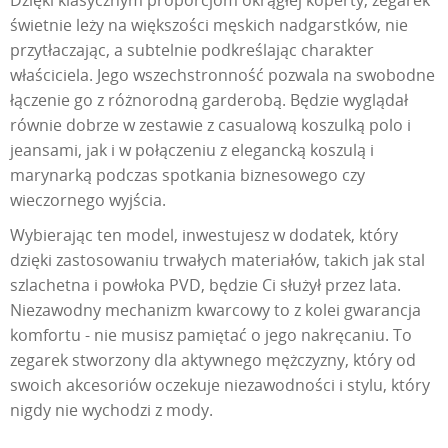
Dzięki klasycznym proporcjom okrągłej koperty, zegarek
świetnie leży na większości męskich nadgarstków, nie
przytłaczając, a subtelnie podkreślając charakter
właściciela. Jego wszechstronność pozwala na swobodne
łączenie go z różnorodną garderobą. Będzie wyglądał
równie dobrze w zestawie z casualową koszulką polo i
jeansami, jak i w połączeniu z elegancką koszulą i
marynarką podczas spotkania biznesowego czy
wieczornego wyjścia.
Wybierając ten model, inwestujesz w dodatek, który
dzięki zastosowaniu trwałych materiałów, takich jak stal
szlachetna i powłoka PVD, będzie Ci służył przez lata.
Niezawodny mechanizm kwarcowy to z kolei gwarancja
komfortu - nie musisz pamiętać o jego nakręcaniu. To
zegarek stworzony dla aktywnego mężczyzny, który od
swoich akcesoriów oczekuje niezawodności i stylu, który
nigdy nie wychodzi z mody.